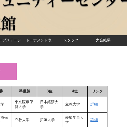
ープステージ
トーナメント表
スタッツ
大会結果
子
勝
準優勝
3位
4位
リンク
東京医療保
日本経済大
大学
立教大学
詳細
健大学
学
医療保
愛知学泉大
立教大学
拓殖大学
詳細
学
学