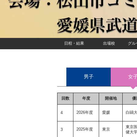
日程・結果
出場校
グル
男子
女
回数
年度
開催地
優
2026年度
愛媛
白鷗
4
東京
2025年度
東京
3
健大