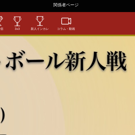
関係者ページ
相佰
3x3
新人インカレ
コラム・動画