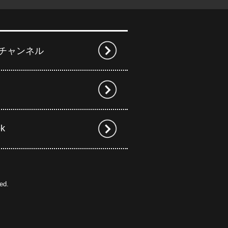
beチャンネル
ok
ed.