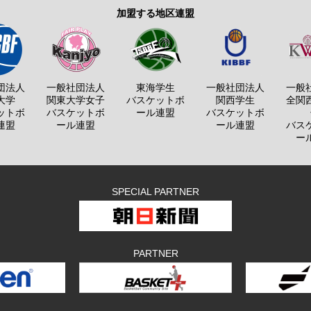
加盟する地区連盟
団法人
一般社団法人
東海学生
一般社団法人
一般
大学
関東大学女子
バスケットボ
関西学生
全関
ットボ
バスケットボ
ール連盟
バスケットボ
連盟
ール連盟
ール連盟
バス
ー
SPECIAL PARTNER
PARTNER