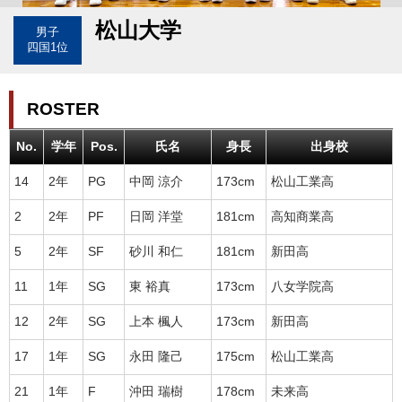
松山大学
男子
四国1位
ROSTER
No.
学年
Pos.
氏名
身長
出身校
14
2年
PG
中岡 涼介
173cm
松山工業高
2
2年
PF
日岡 洋堂
181cm
高知商業高
5
2年
SF
砂川 和仁
181cm
新田高
11
1年
SG
東 裕真
173cm
八女学院高
12
2年
SG
上本 楓人
173cm
新田高
17
1年
SG
永田 隆己
175cm
松山工業高
21
1年
F
沖田 瑞樹
178cm
未来高