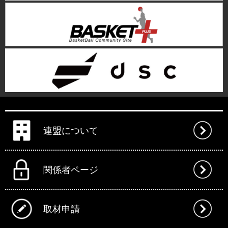
連盟について
関係者ページ
取材申請