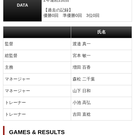
2年連続2回目
DATA
【過去の記録】
優勝0回 準優勝0回 3位0回
氏名
監督
渡邉 真一
総監督
宮本 敏一
主務
増田 百香
マネージャー
森松 二千葉
マネージャー
山下 日和
トレーナー
小池 高弘
トレーナー
吉田 直稔
GAMES & RESULTS