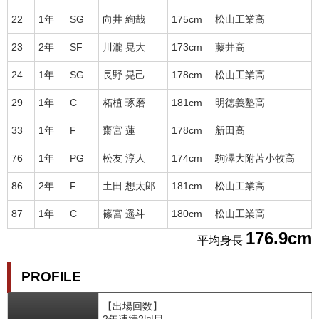
22
1年
SG
向井 絢哉
175cm
松山工業高
23
2年
SF
川瀧 晃大
173cm
藤井高
24
1年
SG
長野 晃己
178cm
松山工業高
29
1年
C
柘植 琢磨
181cm
明徳義塾高
33
1年
F
齋宮 蓮
178cm
新田高
76
1年
PG
松友 淳人
174cm
駒澤大附苫小牧高
86
2年
F
土田 想太郎
181cm
松山工業高
87
1年
C
篠宮 遥斗
180cm
松山工業高
176.9cm
平均身長
PROFILE
【出場回数】