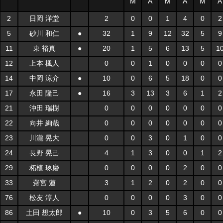
M
A
M
A
M
A
2
日岡 洋堂
2
0
0
1
4
0
2
5
砂川 和仁
●
32
1
9
12
32
5
9
11
東 裕真
●
20
1
5
6
13
5
1
12
上本 楓人
0
0
1
0
0
0
0
14
中岡 涼介
●
10
0
6
5
18
0
0
17
永田 隆己
●
16
3
13
3
6
1
2
21
沖田 瑞樹
0
0
0
0
0
0
0
22
向井 絢哉
0
0
0
0
0
0
0
23
川瀧 晃大
0
0
3
0
1
0
0
24
長野 晃己
4
1
3
0
0
1
2
29
柘植 琢磨
0
0
0
0
2
0
0
33
齋宮 蓮
3
1
2
0
2
0
0
76
松友 淳人
0
0
0
0
3
0
0
86
土田 想太郎
●
10
0
3
5
6
0
0