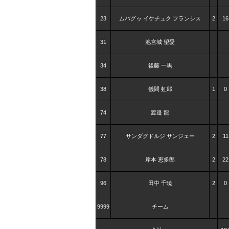
23
ムバグゥ イケチュク フランシス
2
16
31
池宮城 望愛
34
後藤 一馬
38
儀間 虹郎
1
0
74
渡邉 龍
77
サンダグドルジ サンジェー
2
11
78
岸本 恵多郎
2
22
96
田中 千暁
2
0
9999
チーム