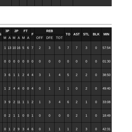
3P
2P
FT
REB
S
F
TO
AST
STL
BLK
MIN
M
A
M
A
M
A
OFF
DFE
TOT
1
13
10
16
5
6
7
2
3
5
7
7
3
0
57:54
0
0
0
0
0
0
0
0
0
0
0
0
0
0
01:30
3
6
1
1
2
4
4
3
1
4
5
2
2
0
38:50
1
2
4
4
0
0
4
0
1
1
1
0
2
0
49:40
3
9
2
11
1
1
2
1
3
4
6
2
1
0
33:08
0
2
1
1
0
0
1
0
0
0
0
2
1
0
18:49
0
1
2
9
3
4
6
0
1
1
1
2
3
0
42:31