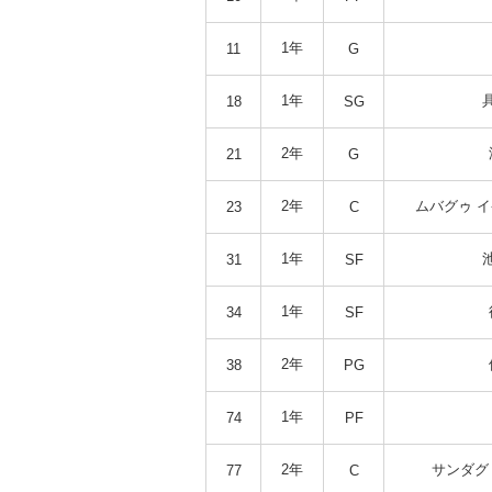
1年
11
G
1年
18
SG
2年
21
G
2年
ムバグゥ 
23
C
1年
31
SF
1年
34
SF
2年
38
PG
1年
74
PF
2年
サンダグ
77
C