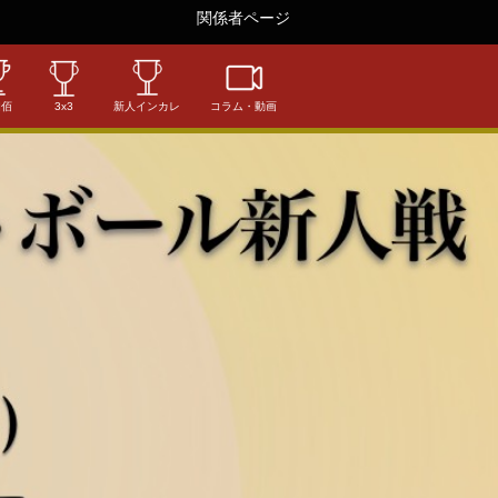
関係者ページ
相佰
3x3
新人インカレ
コラム・動画