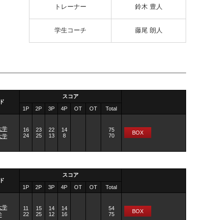
トレーナー
鈴木 豊人
学生コーチ
藤尾 朗人
スコア
ド
1P
2P
3P
4P
OT
OT
Total
大学
16
23
22
14
75
BOX
24
25
13
8
70
大学
スコア
ド
1P
2P
3P
4P
OT
OT
Total
大学
11
15
14
14
54
BOX
22
25
12
16
75
学