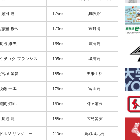
藤河 遼
真颯館
175cm
具志堅 桜和
宜野湾
170cm
渡邊 維央
豊浦高
168cm
イケチュク フランシス
瓊浦高
195cm
池宮城 望愛
美来工科
185cm
後藤 一馬
富田高
176cm
儀間 虹郎
柳ヶ浦高
169cm
渡邉 龍
広島皆実
188cm
ドルジ サンジェー
鳥取城北高
210cm