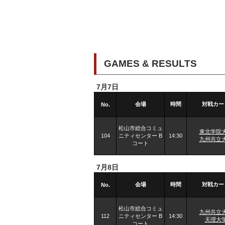
GAMES & RESULTS
7月7日
会場
時間
対戦カー
No.
松山市総合コミュ
東北学院
104
ニティセンター B
14:30
九州共立
コート
7月8日
会場
時間
対戦カー
No.
松山市総合コミュ
九州共立
112
ニティセンター B
14:30
天理大
コート