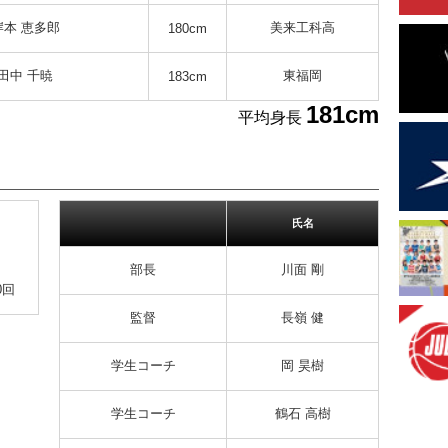
岸本 恵多郎
美来工科高
180cm
田中 千暁
東福岡
183cm
181cm
平均身長
氏名
部長
川面 剛
0回
監督
長嶺 健
学生コーチ
岡 昊樹
学生コーチ
鶴石 高樹