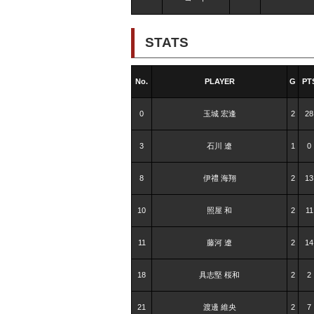
STATS
No.
PLAYER
G
PT
0
玉城 宏逢
2
28
3
石川 遼
1
0
8
伊禮 海翔
2
13
10
照屋 和
2
11
11
藤河 遼
2
14
18
具志堅 桜和
2
2
21
渡邊 維央
2
7