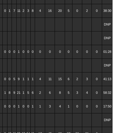
0
1
7
11
2
3
8
4
16
20
5
0
2
0
38:30
DNP
DNP
0
0
0
1
0
0
0
0
0
0
0
0
0
0
01:28
DNP
0
0
5
9
1
1
1
4
11
15
6
2
3
0
41:13
1
8
9
21
1
5
6
2
6
8
5
3
4
0
58:32
0
0
0
1
0
0
1
1
3
4
1
0
0
0
17:50
DNP