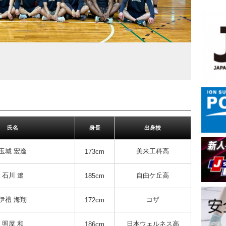
氏名
身長
出身校
玉城 宏逢
美来工科高
173cm
石川 遼
自由ケ丘高
185cm
伊禮 海翔
コザ
172cm
照屋 和
日本ウェルネス高
186cm