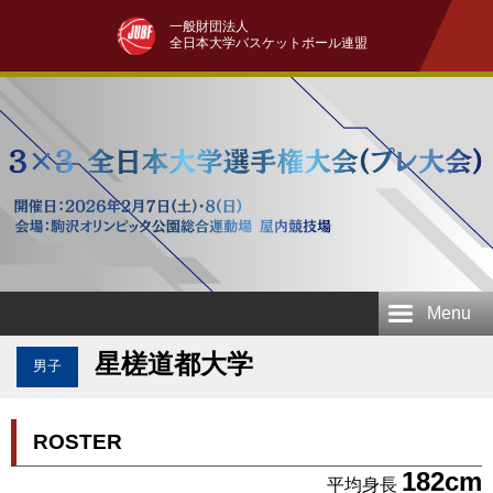
一般財団法人
全日本大学バスケットボール連盟
Menu
星槎道都大学
男子
ROSTER
182cm
平均身長