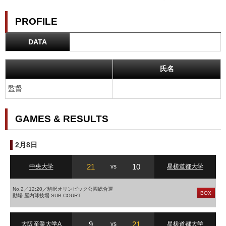
PROFILE
DATA
氏名
監督
GAMES & RESULTS
2月8日
21
10
中央大学
vs
星槎道都大学
No.2／12:20／駒沢オリンピック公園総合運
BOX
動場 屋内球技場 SUB COURT
9
21
大阪産業大学A
vs
星槎道都大学