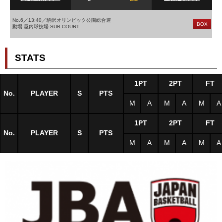
No.6／13:40／駒沢オリンピック公園総合運
BOX
動場 屋内球技場 SUB COURT
STATS
1PT
2PT
FT
No.
PLAYER
S
PTS
M
A
M
A
M
A
1PT
2PT
FT
No.
PLAYER
S
PTS
M
A
M
A
M
A