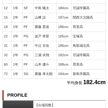
12
1年
SF
中島 颯太
180cm
尽誠学園高
15
2年
PF
山﨑 諒
187cm
関西大北陽高
18
1年
PF
齋藤 貫道
186cm
育英高
22
2年
PG
波戸 孝星
185cm
宝塚高
31
1年
PF
中辻 京佑
186cm
鳥取城北高
32
2年
PG
三瀬 央翔
182cm
尽誠学園高
60
1年
PF
山本 優斗
188cm
育英高
72
1年
SG
齋藤 孝太朗
184cm
新島学園高
182.4cm
平均身長
PROFILE
【出場回数】