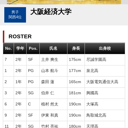
大阪経済大学
男子
関西4位
ROSTER
No.
学年
Pos.
氏名
身長
出身校
7
2年
SF
土井 爽生
175cm
尽誠学園高
1
2年
PG
山本 航斗
177cm
泉北高
2
1年
PG
森田 蓮
165cm
大阪電気通信大高
3
2年
SG
伯井 仁
181cm
興國高
6
2年
C
植村 然太
190cm
大塚高
9
2年
SF
伊東 和真
190cm
鳥取城北高
11
2年
SG
竹村 亮祐
180cm
天理高