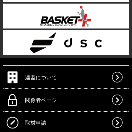
連盟について
関係者ページ
取材申請