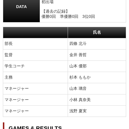
初出場
DATA
【過去の記録】
優勝0回 準優勝0回 3位0回
氏名
部長
四條 北斗
監督
金井 善哲
学生コーチ
山本 優那
主務
杉本 ももか
マネージャー
山本 璃音
マネージャー
小林 真奈美
マネージャー
浅野 夏実
GAMES & RESULTS