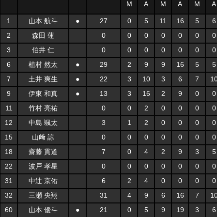
M
A
M
A
M
A
1
山本 航斗
●
27
0
5
11
16
5
6
2
森田 蓮
0
0
0
0
0
0
0
3
伯井 仁
0
0
0
0
0
0
0
6
植村 然太
●
29
2
9
9
16
5
5
7
土井 爽生
●
22
3
10
3
6
7
1
9
伊東 和真
●
13
3
16
2
9
0
0
11
竹村 亮祐
0
0
2
0
0
0
0
12
中島 颯太
3
1
2
0
0
0
0
15
山﨑 諒
0
0
0
0
0
0
0
18
齋藤 貫道
7
0
4
2
9
3
5
22
波戸 孝星
0
0
0
0
0
0
0
31
中辻 京佑
6
2
4
0
0
0
0
32
三瀬 央翔
31
4
9
6
16
7
1
60
山本 優斗
●
21
0
5
9
19
3
6