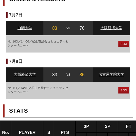
7月7日
83
76
白鷗大学
vs
大阪経済大学
No.103／14:00／松山市総合コミュニティセ
BOX
ンター Aコート
7月8日
83
86
大阪経済大学
vs
名古屋学院大学
No.111／14:00／松山市総合コミュニティセ
BOX
ンター Aコート
STATS
3P
2P
FT
No.
PLAYER
S
PTS