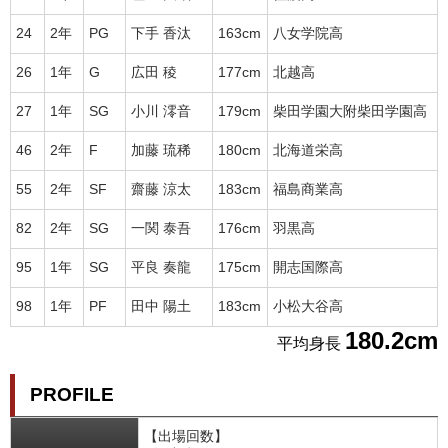
24
2年
PG
下手 香汰
163cm
八女学院高
26
1年
G
広田 稜
177cm
北越高
27
1年
SG
小川 澪音
179cm
柴田学園大附柴田学園高
46
2年
F
加藤 琉稀
180cm
北海道栄高
55
2年
SF
齋藤 涼太
183cm
福島商業高
82
2年
SG
一関 泰吾
176cm
羽黒高
95
1年
SG
平良 奏龍
175cm
開志国際高
98
1年
PF
田中 陽土
183cm
小松大谷高
180.2cm
平均身長
PROFILE
【出場回数】