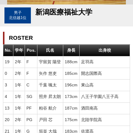
新潟医療福祉大学
男子
北信越1位
ROSTER
No.
学年
Pos.
氏名
身長
出身校
19
2年
F
宇留賀 陽登
188cm
足羽高
0
2年
F
矢作 悠吏
185cm
開志国際高
3
1年
C
千葉 颯太
196cm
東山高
4
1年
SG
照井 昇太朗
173cm
八王子学園八王子高
13
1年
PF
粕谷 航介
187cm
酒田南高
20
2年
PG
戸田 芯
175cm
北陸学院高
21
1年
G
垣並 大哉
183cm
佐渡高