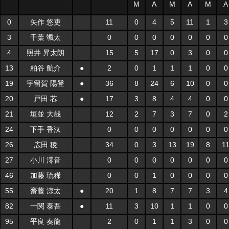
M
A
M
A
M
A
0
矢作 悠吏
11
0
4
5
11
1
3
3
千葉 颯太
0
0
0
0
0
0
0
4
照井 昇太朗
15
5
17
0
3
0
0
13
粕谷 航介
●
2
0
1
1
1
0
0
19
宇留賀 陽登
●
36
8
24
6
10
0
0
20
戸田 芯
●
17
3
8
4
4
0
0
21
垣並 大哉
12
2
7
3
7
0
2
24
下手 香汰
0
0
0
0
0
0
0
26
広田 稜
34
0
3
13
19
8
1
27
小川 澪音
0
0
0
0
0
0
0
46
加藤 琉稀
0
0
1
0
0
0
0
55
齋藤 涼太
●
20
1
8
7
7
3
4
82
一関 泰吾
●
11
3
10
1
1
0
0
95
平良 奏龍
2
0
1
1
3
0
0