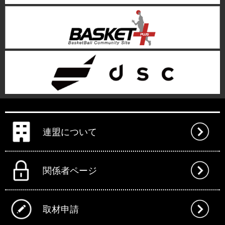
連盟について
関係者ページ
取材申請