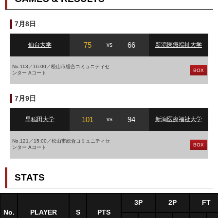
7月8日
75
66
仙台大学
vs
新潟医療福祉大学
No.113／16:00／松山市総合コミュニティセ
BOX
ンター Aコート
7月9日
101
94
早稲田大学
vs
新潟医療福祉大学
No.121／15:00／松山市総合コミュニティセ
BOX
ンター Aコート
STATS
3P
2P
FT
No.
PLAYER
S
PTS