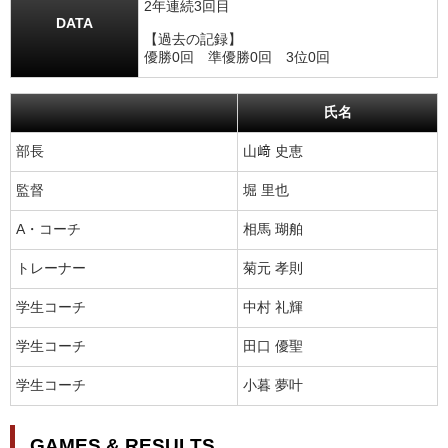
2年連続3回目
DATA
【過去の記録】
優勝0回 準優勝0回 3位0回
氏名
部長
山﨑 史恵
監督
堀 里也
A・コーチ
相馬 瑚舶
トレーナー
菊元 孝則
学生コーチ
中村 礼輝
学生コーチ
田口 優聖
学生コーチ
小暮 夢叶
GAMES & RESULTS