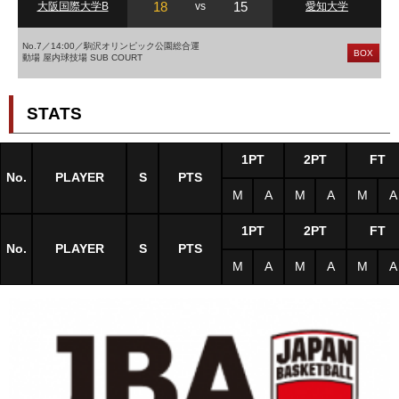
18
15
大阪国際大学B
vs
愛知大学
No.7／14:00／駒沢オリンピック公園総合運
BOX
動場 屋内球技場 SUB COURT
STATS
1PT
2PT
FT
No.
PLAYER
S
PTS
M
A
M
A
M
A
1PT
2PT
FT
No.
PLAYER
S
PTS
M
A
M
A
M
A