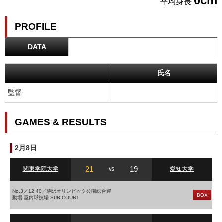
0cm
平均身長
PROFILE
DATA
氏名
監督
GAMES & RESULTS
2月8日
21
19
関東学院大学
vs
愛知大学
No.3／12:40／駒沢オリンピック公園総合運
BOX
動場 屋内球技場 SUB COURT