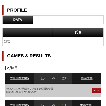
PROFILE
DATA
氏名
監督
GAMES & RESULTS
2月8日
15
20
大阪国際大学A
vs
駒澤大学
No.2／12:20／駒沢オリンピック公園総合運
BOX
動場 屋内球技場 MAIN COURT
17
19
大阪国際大学A
vs
甲南大学B