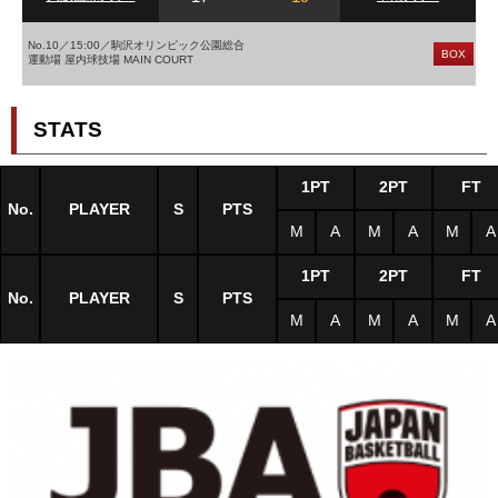
No.10／15:00／駒沢オリンピック公園総合
BOX
運動場 屋内球技場 MAIN COURT
STATS
1PT
2PT
FT
No.
PLAYER
S
PTS
M
A
M
A
M
A
1PT
2PT
FT
No.
PLAYER
S
PTS
M
A
M
A
M
A