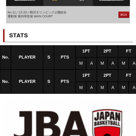
No.11／15:20／駒沢オリンピック公園総合
BOX
運動場 屋内球技場 MAIN COURT
STATS
1PT
2PT
FT
No.
PLAYER
S
PTS
M
A
M
A
M
A
1PT
2PT
FT
No.
PLAYER
S
PTS
M
A
M
A
M
A