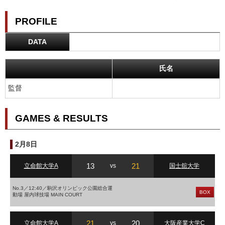
PROFILE
DATA
氏名
監督
GAMES & RESULTS
2月8日
13
21
立命館大学A
vs
国士舘大学
No.3／12:40／駒沢オリンピック公園総合運
BOX
動場 屋内球技場 MAIN COURT
21
20
立命館大学A
vs
大阪産業大学C