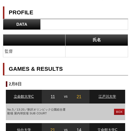
PROFILE
DATA
氏名
監督
GAMES & RESULTS
2月8日
11
21
立命館大学C
vs
江戸川大学
No.5／13:20／駒沢オリンピック公園総合運
BOX
動場 屋内球技場 SUB COURT
21
14
仙台大学
vs
立命館大学C