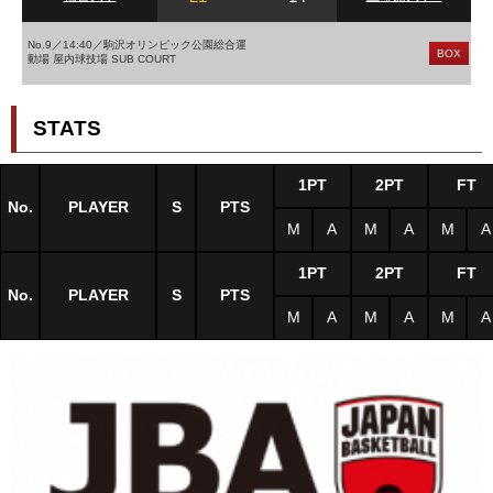
No.9／14:40／駒沢オリンピック公園総合運
BOX
動場 屋内球技場 SUB COURT
STATS
1PT
2PT
FT
No.
PLAYER
S
PTS
M
A
M
A
M
A
1PT
2PT
FT
No.
PLAYER
S
PTS
M
A
M
A
M
A