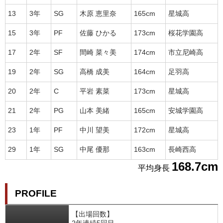
13
3年
SG
木原 恵里奈
165cm
星城高
15
3年
PF
佐藤 ひかる
173cm
桜花学園高
17
2年
SF
間崎 菜々美
174cm
市立尼崎高
19
2年
SG
高橋 成美
164cm
足羽高
20
2年
C
平岩 素菜
173cm
星城高
21
2年
PG
山本 美緒
165cm
安城学園高
23
1年
PF
中川 望美
172cm
星城高
29
1年
SG
中尾 優那
163cm
長崎西高
168.7cm
平均身長
PROFILE
【出場回数】