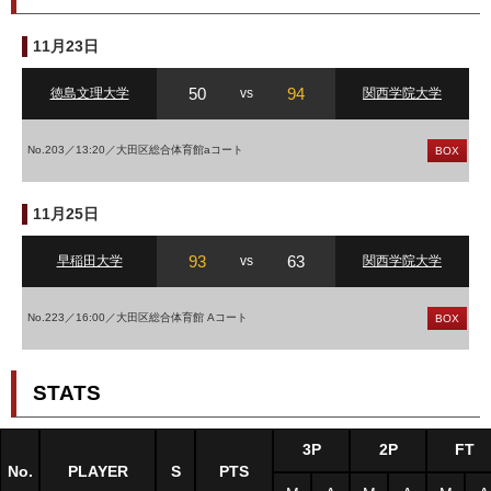
11月23日
50
94
徳島文理大学
vs
関西学院大学
No.203／13:20／大田区総合体育館aコート
BOX
11月25日
93
63
早稲田大学
vs
関西学院大学
No.223／16:00／大田区総合体育館 Aコート
BOX
STATS
3P
2P
FT
No.
PLAYER
S
PTS