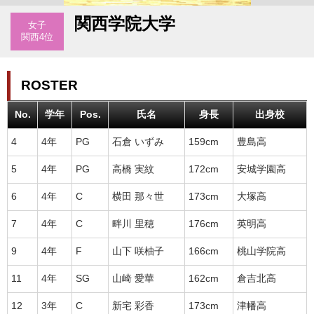
関西学院大学
女子
関西4位
ROSTER
No.
学年
Pos.
氏名
身長
出身校
4
4年
PG
石倉 いずみ
159cm
豊島高
5
4年
PG
高橋 実紋
172cm
安城学園高
6
4年
C
横田 那々世
173cm
大塚高
7
4年
C
畔川 里穂
176cm
英明高
9
4年
F
山下 咲柚子
166cm
桃山学院高
11
4年
SG
山崎 愛華
162cm
倉吉北高
12
3年
C
新宅 彩香
173cm
津幡高