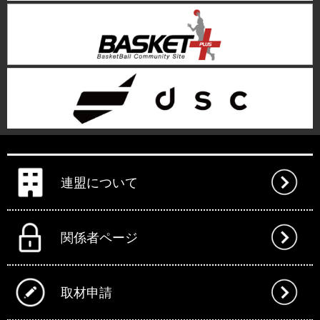
連盟について
関係者ページ
取材申請