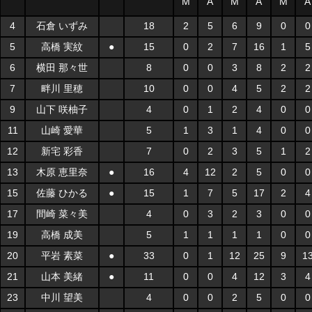
M
A
M
A
M
A
4
石倉 いずみ
18
2
5
6
9
0
0
5
高橋 実紋
●
15
0
2
7
16
1
5
6
横田 那々世
8
0
0
3
8
2
2
7
畔川 里穂
10
0
0
4
5
2
2
9
山下 咲柚子
4
0
1
2
4
0
0
11
山崎 愛華
5
1
3
1
4
0
0
12
新宅 彩香
7
0
2
3
5
1
2
13
木原 恵里奈
●
16
4
12
2
5
0
0
15
佐藤 ひかる
●
15
1
7
5
17
2
4
17
間崎 菜々美
4
0
3
2
3
0
0
19
高橋 成美
5
1
1
1
1
0
0
20
平岩 素菜
●
33
0
1
12
25
9
1
21
山本 美緒
●
11
0
0
4
12
3
4
23
中川 望美
4
0
0
2
5
0
0