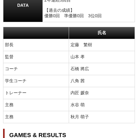
2年連続5回目
DATA
【過去の成績】
優勝0回 準優勝0回 3位0回
氏名
部長
定藤 繁樹
監督
山本 孝
コーチ
石橋 將広
学生コーチ
八角 茜
トレーナー
内匠 媛奈
主務
水谷 萌
主務
秋月 萌子
GAMES & RESULTS