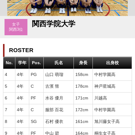
関西学院大学
女子
関西3位
ROSTER
No.
学年
Pos.
氏名
身長
出身校
4
4年
PG
山口 萌瑠
158cm
中村学園高
5
4年
C
古濱 彗
178cm
神戸星城高
6
4年
PF
水谷 優月
171cm
川越高
7
4年
C
服部 百花
172cm
中村学園高
8
4年
SG
石村 優衣
161cm
旭川藤女子高
9
4年
PF
中山 碧
164cm
桐生女子高