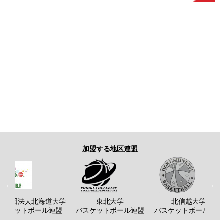
加盟する地区連盟
般社団法人北海道大学
東北大学
北信越大学
バスケットボール連盟
バスケットボール連盟
バスケットボール連