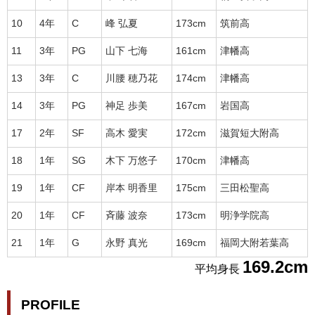
10
4年
C
峰 弘夏
173cm
筑前高
11
3年
PG
山下 七海
161cm
津幡高
13
3年
C
川腰 穂乃花
174cm
津幡高
14
3年
PG
神足 歩美
167cm
岩国高
17
2年
SF
高木 愛実
172cm
滋賀短大附高
18
1年
SG
木下 万悠子
170cm
津幡高
19
1年
CF
岸本 明香里
175cm
三田松聖高
20
1年
CF
斉藤 波奈
173cm
明浄学院高
21
1年
G
永野 真光
169cm
福岡大附若葉高
169.2cm
平均身長
PROFILE