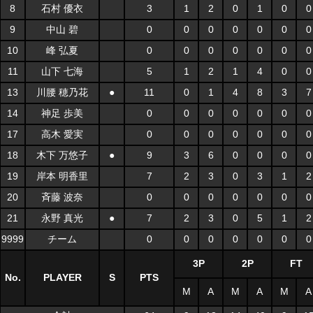
8
石村 優衣
3
1
2
0
1
0
0
9
中山 碧
0
0
0
0
0
0
0
10
峰 弘夏
0
0
0
0
0
0
0
11
山下 七海
5
1
2
1
4
0
0
13
川腰 穂乃花
●
11
0
1
4
8
3
7
14
神足 歩美
0
0
0
0
0
0
0
17
高木 愛実
0
0
0
0
0
0
0
18
木下 万悠子
●
9
3
6
0
0
0
0
19
岸本 明香里
7
2
3
0
3
1
2
20
斉藤 波奈
0
0
0
0
0
0
0
21
永野 真光
●
7
2
3
0
5
1
2
9999
チーム
0
0
0
0
0
0
0
3P
2P
FT
No.
PLAYER
S
PTS
M
A
M
A
M
A