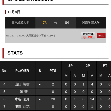
12月8日
78
64
日本経済大学
vs
関西学院大学
No.213／14:00／大田区総合体育館 Aコート
BOX
STATS
3P
2P
FT
No.
PLAYER
S
PTS
M
A
M
A
M
A
4
山口 萌瑠
●
2
0
0
1
4
0
0
5
古濱 彗
0
0
0
0
0
0
0
6
水谷 優月
●
20
0
1
8
14
4
4
7
服部 百花
0
0
0
0
1
0
0