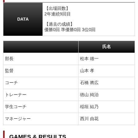
【出場回数】
2年連続9回目
DATA
【過去の成績】
優勝0回 準優勝0回 3位0回
氏名
部長
松本 雄一
監督
山本 孝
コーチ
石橋 將広
トレーナー
徳山 純治
学生コーチ
稲垣 結乃
マネージャー
西川 由花
GAMES & RESULTS