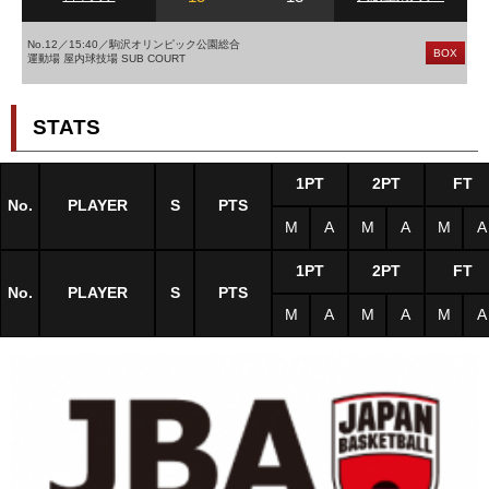
No.12／15:40／駒沢オリンピック公園総合
BOX
運動場 屋内球技場 SUB COURT
STATS
1PT
2PT
FT
No.
PLAYER
S
PTS
M
A
M
A
M
A
1PT
2PT
FT
No.
PLAYER
S
PTS
M
A
M
A
M
A