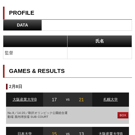
PROFILE
DATA
氏名
監督
GAMES & RESULTS
2月8日
17
21
大阪産業大学B
vs
札幌大学
No.8／14:20／駒沢オリンピック公園総合運
BOX
動場 屋内球技場 SUB COURT
15
13
日本大学
vs
大阪産業大学B