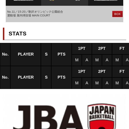
No.11／15:20／駒沢オリンピック公園総合
BOX
運動場 屋内球技場 MAIN COURT
STATS
1PT
2PT
FT
No.
PLAYER
S
PTS
M
A
M
A
M
A
1PT
2PT
FT
No.
PLAYER
S
PTS
M
A
M
A
M
A