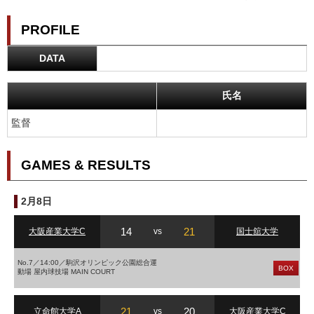
PROFILE
DATA
氏名
監督
GAMES & RESULTS
2月8日
14
21
大阪産業大学C
vs
国士舘大学
No.7／14:00／駒沢オリンピック公園総合運
BOX
動場 屋内球技場 MAIN COURT
21
20
立命館大学A
vs
大阪産業大学C