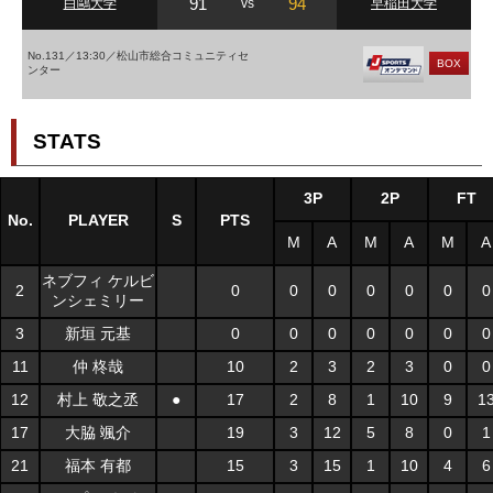
91
94
白鷗大学
vs
早稲田大学
No.131／13:30／松山市総合コミュニティセ
BOX
ンター
STATS
3P
2P
FT
No.
PLAYER
S
PTS
M
A
M
A
M
A
ネブフィ ケルビ
2
0
0
0
0
0
0
0
ンシェミリー
3
新垣 元基
0
0
0
0
0
0
0
11
仲 柊哉
10
2
3
2
3
0
0
12
村上 敬之丞
●
17
2
8
1
10
9
1
17
大脇 颯介
19
3
12
5
8
0
1
21
福本 有都
15
3
15
1
10
4
6