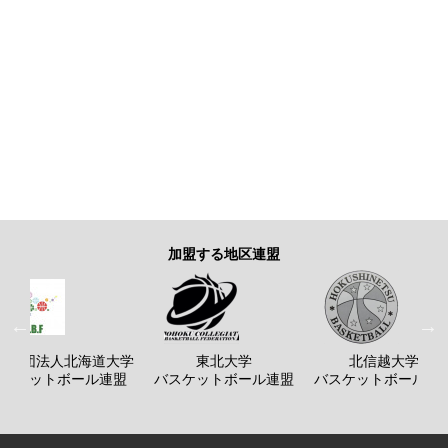
加盟する地区連盟
般社団法人北海道大学
東北大学
北信越大学
バスケットボール連盟
バスケットボール連盟
バスケットボール連