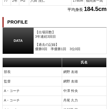
77
2年
PG
八田 滉仁
178cm
福岡第一高
184.5cm
平均身長
PROFILE
【出場回数】
3年連続3回目
DATA
【過去の記録】
優勝0回 準優勝1回 3位0回
氏名
部長
網野 友雄
監督
網野 友雄
A・コーチ
中澤 怜央
A・コーチ
丹尾 久力