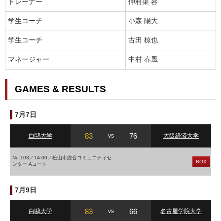
トレーナー
仲村渠 容
学生コーチ
小森 陽大
学生コーチ
古田 椋也
マネージャー
中村 春風
GAMES & RESULTS
7月7日
83
76
白鷗大学
vs
大阪経済大学
No.103／14:00／松山市総合コミュニティセ
BOX
ンター Aコート
7月9日
83
66
白鷗大学
vs
名古屋学院大学