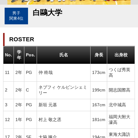
白鷗大学
男子
関東4位
ROSTER
学
No.
Pos.
氏名
身長
出身校
年
つくば秀英
11
2年
PG
仲 柊哉
173cm
高
ネブフィ ケルビンシェミ
2
2年
C
199cm
開志国際高
リー
3
2年
PG
新垣 元基
167cm
北中城高
福岡大附大
12
1年
PG
村上 敬之丞
181cm
濠高
東海大諏訪
17
2年
SF
大脇 颯介
194cm