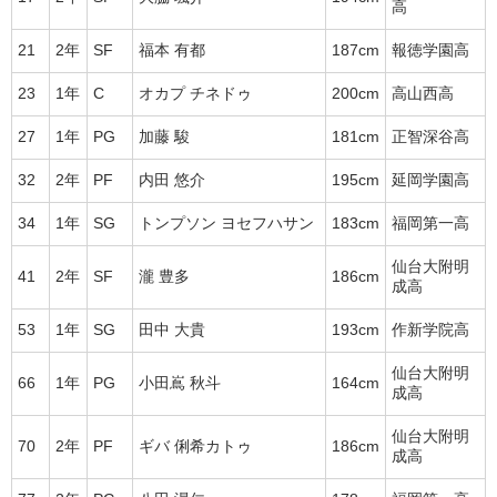
高
21
2年
SF
福本 有都
187cm
報徳学園高
23
1年
C
オカプ チネドゥ
200cm
高山西高
27
1年
PG
加藤 駿
181cm
正智深谷高
32
2年
PF
内田 悠介
195cm
延岡学園高
34
1年
SG
トンプソン ヨセフハサン
183cm
福岡第一高
仙台大附明
41
2年
SF
瀧 豊多
186cm
成高
53
1年
SG
田中 大貴
193cm
作新学院高
仙台大附明
66
1年
PG
小田嶌 秋斗
164cm
成高
仙台大附明
70
2年
PF
ギバ 俐希カトゥ
186cm
成高