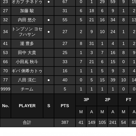
23
オカプ チネドゥ
●
67
0
1
29
59
9
1
27
加藤 駿
31
6
18
6
9
1
2
32
内田 悠介
●
55
5
21
16
34
8
1
トンプソン ヨセ
34
●
27
2
9
10
24
1
2
フハサン
41
瀧 豊多
27
8
31
1
4
1
2
53
田中 大貴
25
1
3
7
16
8
9
66
小田嶌 秋斗
33
7
21
6
15
0
1
70
ギバ 俐希カトゥ
16
1
1
5
9
3
4
77
八田 滉仁
●
40
0
5
15
39
10
1
9999
チーム
5
1
1
1
1
0
0
3P
2P
FT
No.
PLAYER
S
PTS
M
A
M
A
M
A
合計
387
41
149
105
241
54
8