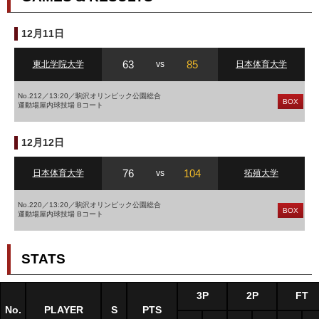
12月11日
63
85
東北学院大学
vs
日本体育大学
No.212／13:20／駒沢オリンピック公園総合
BOX
運動場屋内球技場 Bコート
12月12日
76
104
日本体育大学
vs
拓殖大学
No.220／13:20／駒沢オリンピック公園総合
BOX
運動場屋内球技場 Bコート
STATS
3P
2P
FT
No.
PLAYER
S
PTS