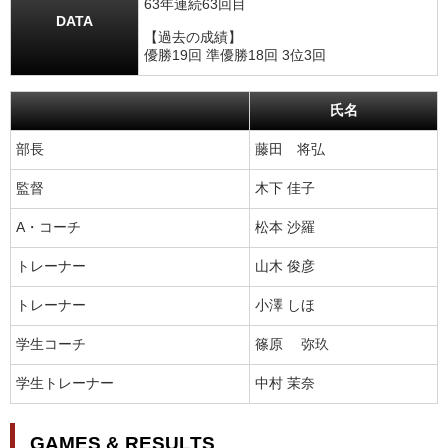
63年連続63回目
DATA
【過去の成績】
優勝19回 準優勝18回 3位3回
氏名
部長
藤田 将弘
監督
木下 佳子
A・コーチ
松本 沙羅
トレーナー
山木 俊彦
トレーナー
小澤 しほ
学生コーチ
篠原 弥玖
学生トレーナー
中村 茉奈
GAMES & RESULTS