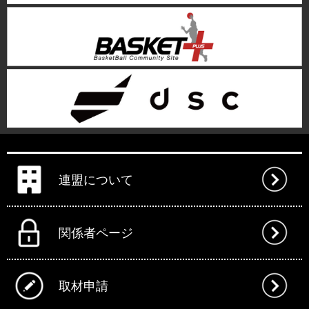
連盟について
関係者ページ
取材申請