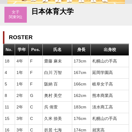
日本体育大学
女子
関東9位
ROSTER
No.
学年
Pos.
氏名
身長
出身校
18
4年
F
齋藤 麻未
173cm
札幌山の手高
4
1年
F
白川 万智
167cm
延岡学園高
5
1年
F
阪納 百
166cm
岐阜女子高
8
2年
G
奥村 美空
162cm
熊本商業高
11
2年
C
呉 侑萱
183cm
淡水商工高
15
3年
C
久米 捺美
176cm
札幌山の手高
16
3年
C
折居 七海
174cm
就実高