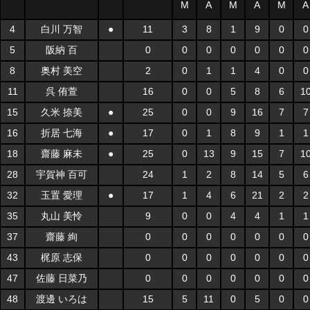
M
A
M
A
M
A
4
白川 万智
●
11
3
8
1
9
0
0
5
阪納 百
0
0
0
0
0
0
0
8
奥村 美空
2
0
1
1
4
0
0
11
呉 侑萱
16
0
0
5
8
6
1
15
久米 捺美
●
25
0
0
9
16
7
7
16
折居 七海
●
17
0
1
8
9
1
1
18
齋藤 麻未
●
25
0
13
9
15
7
1
28
宇賀神 百可
24
1
2
8
14
5
6
32
玉置 愛理
●
17
1
4
6
21
2
2
35
丸山 美怜
9
0
0
4
4
1
1
37
齋藤 絢
0
0
0
0
0
0
0
43
梶原 志保
0
0
0
0
0
0
0
47
佐藤 日菜乃
0
0
0
0
0
0
0
48
渡邊 いろは
15
5
11
0
5
0
0