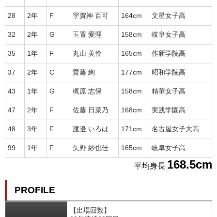
28
2年
F
宇賀神 百可
164cm
文星女子高
32
2年
G
玉置 愛理
158cm
岐阜女子高
35
1年
F
丸山 美怜
165cm
作新学院高
37
2年
C
齋藤 絢
177cm
昭和学院高
43
1年
G
梶原 志保
158cm
精華女子高
47
2年
F
佐藤 日菜乃
168cm
実践学園高
48
3年
F
渡邊 いろは
171cm
名古屋女子大高
99
1年
F
矢野 紗也佳
165cm
岐阜女子高
168.5cm
平均身長
PROFILE
【出場回数】