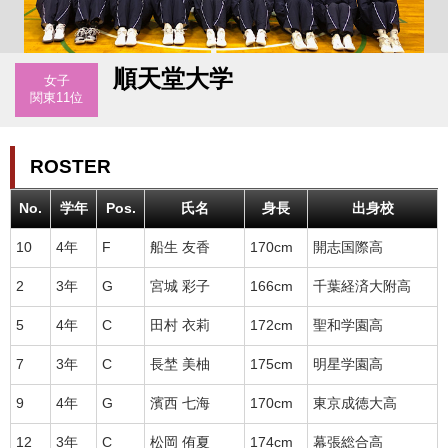
順天堂大学
女子
関東11位
ROSTER
No.
学年
Pos.
氏名
身長
出身校
10
4年
F
船生 友香
170cm
開志国際高
2
3年
G
宮城 彩子
166cm
千葉経済大附高
5
4年
C
田村 衣莉
172cm
聖和学園高
7
3年
C
長埜 美柚
175cm
明星学園高
9
4年
G
濱西 七海
170cm
東京成徳大高
12
3年
C
松岡 侑夏
174cm
幕張総合高