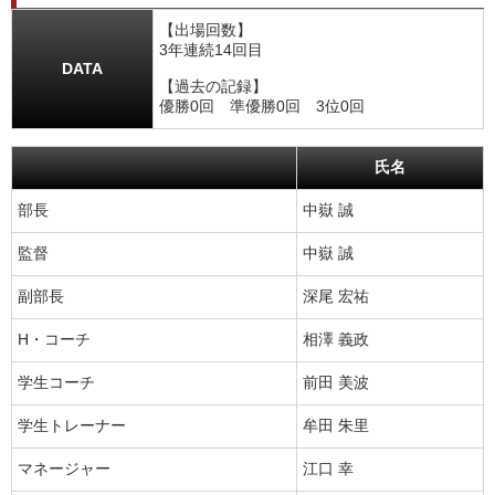
【出場回数】
3年連続14回目
DATA
【過去の記録】
優勝0回 準優勝0回 3位0回
氏名
部長
中嶽 誠
監督
中嶽 誠
副部長
深尾 宏祐
H・コーチ
相澤 義政
学生コーチ
前田 美波
学生トレーナー
牟田 朱里
マネージャー
江口 幸