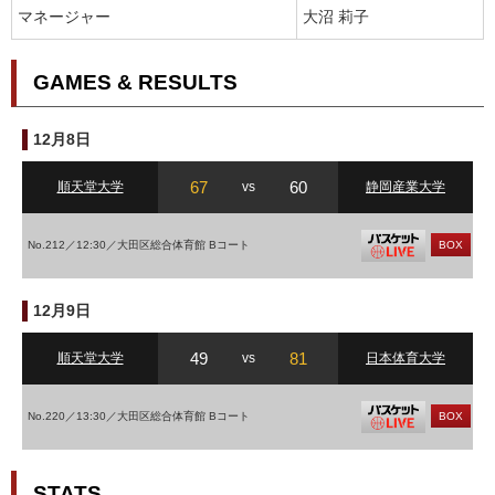
マネージャー
大沼 莉子
GAMES & RESULTS
12月8日
67
60
順天堂大学
vs
静岡産業大学
No.212／12:30／大田区総合体育館 Bコート
BOX
12月9日
49
81
順天堂大学
vs
日本体育大学
No.220／13:30／大田区総合体育館 Bコート
BOX
STATS