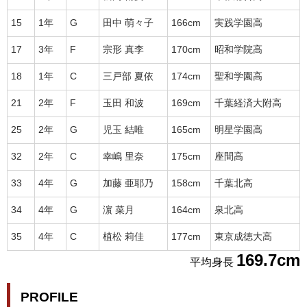
15
1年
G
田中 萌々子
166cm
実践学園高
17
3年
F
宗形 真李
170cm
昭和学院高
18
1年
C
三戸部 夏依
174cm
聖和学園高
21
2年
F
玉田 和波
169cm
千葉経済大附高
25
2年
G
児玉 結唯
165cm
明星学園高
32
2年
C
幸嶋 里奈
175cm
座間高
33
4年
G
加藤 亜耶乃
158cm
千葉北高
34
4年
G
濵 菜月
164cm
泉北高
35
4年
C
植松 莉佳
177cm
東京成徳大高
169.7cm
平均身長
PROFILE