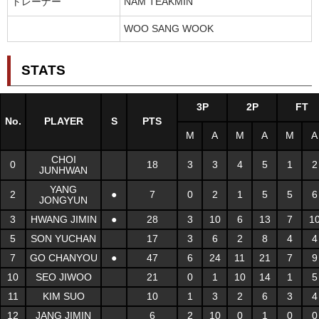
トレーナー
NAM TEAKMIN
WOO SANG WOOK
STATS
3P
2P
FT
No.
PLAYER
S
PTS
M
A
M
A
M
A
CHOI
0
18
3
3
4
5
1
2
JUNHWAN
YANG
2
●
7
0
2
1
5
5
6
JONGYUN
3
HWANG JIMIN
●
28
3
10
6
13
7
1
5
SON YUCHAN
17
3
6
2
8
4
4
7
GO CHANYOU
●
47
6
24
11
21
7
9
10
SEO JIWOO
21
0
1
10
14
1
5
11
KIM SUO
10
1
3
2
6
3
4
12
JANG JIMIN
6
2
10
0
1
0
0