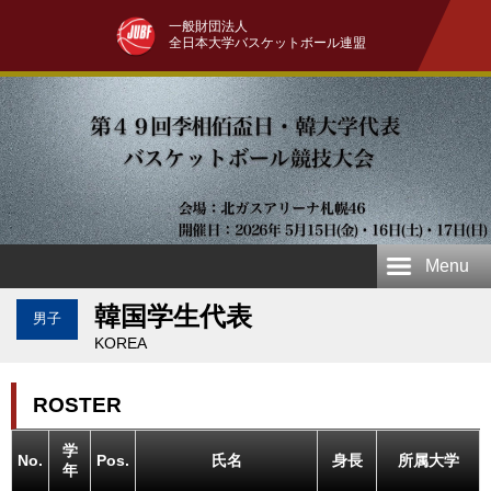
一般財団法人
全日本大学バスケットボール連盟
Menu
韓国学生代表
男子
KOREA
ROSTER
学
No.
Pos.
氏名
身長
所属大学
年