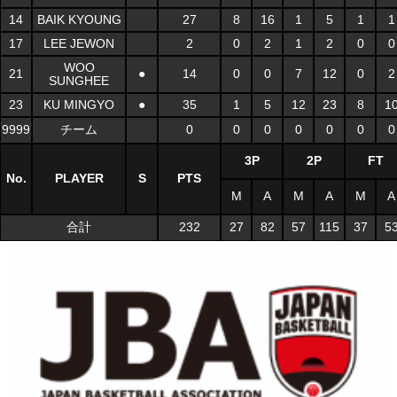
14
BAIK KYOUNG
27
8
16
1
5
1
1
17
LEE JEWON
2
0
2
1
2
0
0
WOO
21
●
14
0
0
7
12
0
2
SUNGHEE
23
KU MINGYO
●
35
1
5
12
23
8
1
9999
チーム
0
0
0
0
0
0
0
3P
2P
FT
No.
PLAYER
S
PTS
M
A
M
A
M
A
合計
232
27
82
57
115
37
5