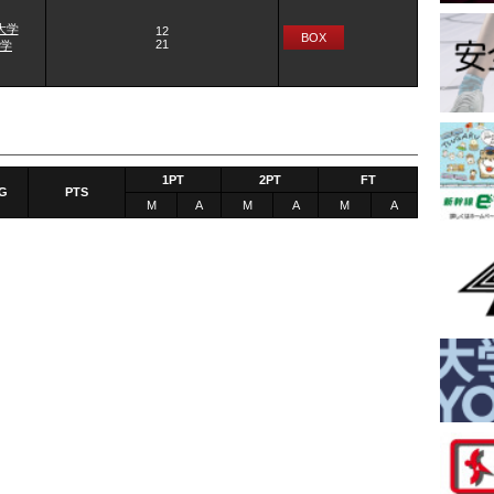
大学
12
BOX
21
学
1PT
2PT
FT
G
PTS
M
A
M
A
M
A