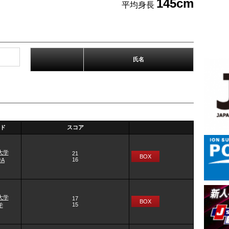
145cm
平均身長
氏名
ド
スコア
大学
21
BOX
16
A
大学
17
BOX
15
学