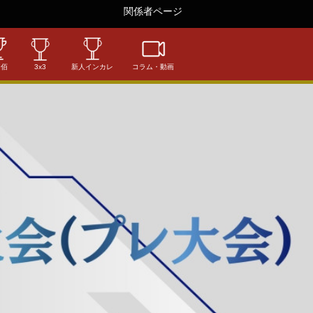
関係者ページ
相佰
3x3
新人インカレ
コラム・動画