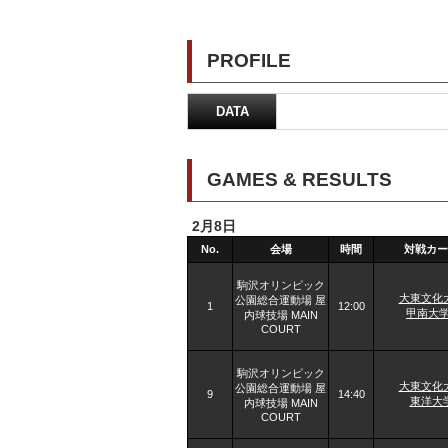
PROFILE
DATA
GAMES & RESULTS
2月8日
No.
会場
時間
対戦カー
駒沢オリンピック
大東文化
公園総合運動場 屋
1
12:00
甲南大学
内球技場 MAIN
COURT
駒沢オリンピック
大東文化
公園総合運動場 屋
9
14:40
東洋大
内球技場 MAIN
COURT