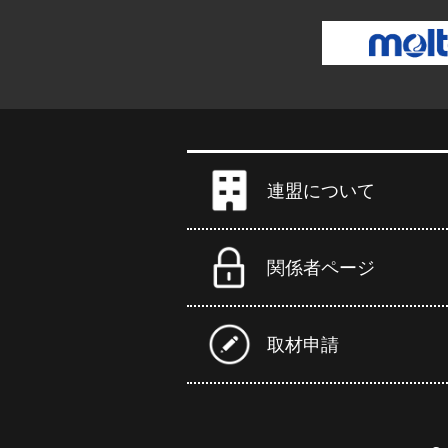
連盟について
関係者ページ
取材申請