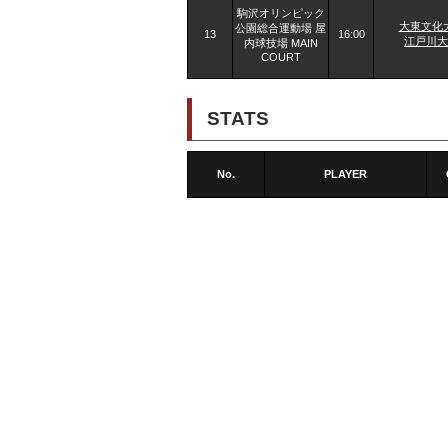
駒沢オリンピック
大東文化
公園総合運動場 屋
13
16:00
江戸川大
内球技場 MAIN
COURT
STATS
No.
PLAYER