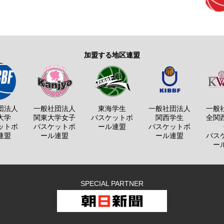
加盟する地区連盟
団法人
一般社団法人
東海学生
一般社団法人
一般
大学
関東大学女子
バスケットボ
関西学生
全関
ットボ
バスケットボ
ール連盟
バスケットボ
連盟
ール連盟
ール連盟
バス
ー
SPECIAL PARTNER