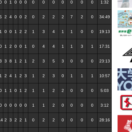
0
0
1
0
0
0
0
0
0
0
0
0
0
1:32
5
2
4
0
0
2
0
2
2
2
7
2
0
34:49
1
0
0
1
2
2
1
3
4
1
1
0
0
19:13
0
1
2
0
0
1
0
4
4
1
1
3
1
17:31
3
3
8
1
2
1
2
3
5
3
0
0
0
23:13
1
2
4
1
2
3
1
2
3
0
1
1
1
10:57
0
1
1
0
1
2
1
1
2
2
0
0
0
5:03
0
0
0
0
0
0
1
1
2
0
0
0
0
3:12
14
2
3
2
2
1
0
2
2
0
0
0
0
28:16