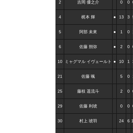
2
吉岡 優之介
0
0
4
梶本 輝
●
13
3
5
阿部 未來
●
1
0
6
佐藤 朔弥
●
2
0
10
ミャグマル イヴェールト
●
10
1
21
佐藤 颯
5
0
25
藤枝 遥流斗
2
0
29
佐藤 利琥
0
0
30
村上 琥羽
24
6