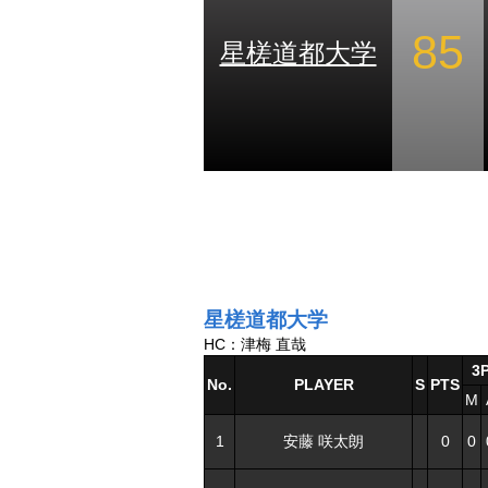
85
星槎道都大学
星槎道都大学
HC：津梅 直哉
3
No.
PLAYER
S
PTS
M
1
安藤 咲太朗
0
0