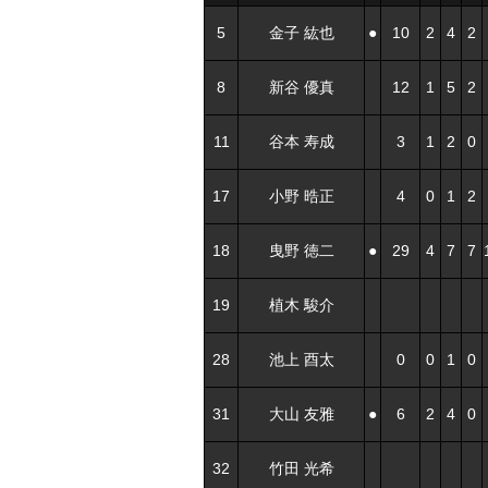
5
金子 紘也
●
10
2
4
2
8
新谷 優真
12
1
5
2
11
谷本 寿成
3
1
2
0
17
小野 晧正
4
0
1
2
18
曳野 徳二
●
29
4
7
7
19
植木 駿介
28
池上 酉太
0
0
1
0
31
大山 友雅
●
6
2
4
0
32
竹田 光希