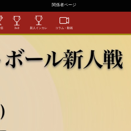
関係者ページ
相佰
3x3
新人インカレ
コラム・動画