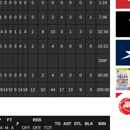
0
0
0
0
0
0
0
0
0
0
0
0
0
1:24
1
0
0
0
0
1
0
2
2
4
2
0
1
7:36
14
3
9
1
1
4
2
8
10
3
1
3
0
32:34
0
0
0
3
4
1
2
2
4
0
0
0
0
10:22
DNP
0
0
0
0
0
0
2
2
4
0
0
0
0
00:00
39
14
32
9
14
18
12
32
44
17
13
9
3
200:00
P
FT
REB
F
TO
AST
STL
BLK
MIN
A
M
A
OFF
DFE
TOT