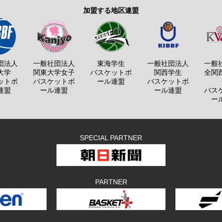
加盟する地区連盟
団法人
一般社団法人
東海学生
一般社団法人
一般
大学
関東大学女子
バスケットボ
関西学生
全関
ットボ
バスケットボ
ール連盟
バスケットボ
連盟
ール連盟
ール連盟
バス
ー
SPECIAL PARTNER
PARTNER