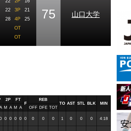
22
2P
16
75
22
3P
21
山口大学
28
4P
25
OT
OT
P
2P
FT
REB
F
TO
AST
STL
BLK
MIN
A
M
A
M
A
OFF
DFE
TOT
0
0
0
0
0
0
0
0
0
1
0
0
0
4:18