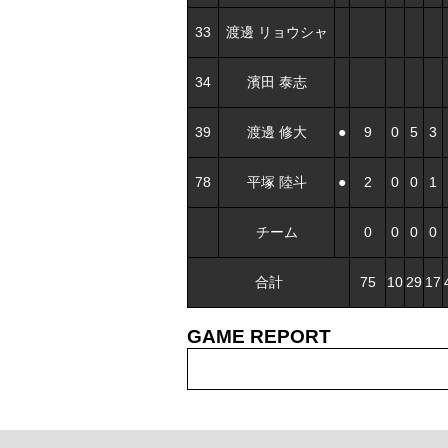
33
渡邊 リョウシャ
34
濱田 泰志
39
渡邊 修大
●
9
0
5
3
78
平塚 陸斗
●
2
0
0
1
チーム
0
0
0
0
合計
75
10
29
17
GAME REPORT