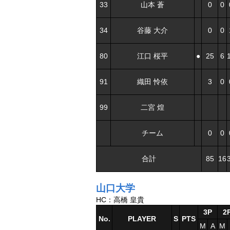
33
山本 蒼
0
0
34
谷藤 大介
0
0
80
江口 桜平
●
25
6
91
織田 怜依
3
0
99
二宮 煌
チーム
0
0
合計
85
16
山口大学
HC：高橋 皇貴
3P
2
No.
PLAYER
S
PTS
M
A
M