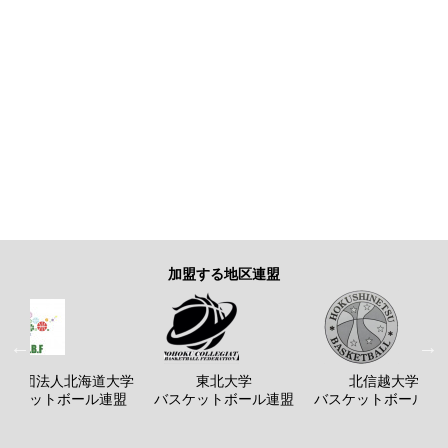
加盟する地区連盟
般社団法人北海道大学
東北大学
北信越大学
バスケットボール連盟
バスケットボール連盟
バスケットボール連