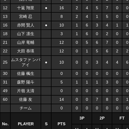
12
十返 翔里
●
16
2
4
5
7
0
0
13
宮崎 忍
8
2
4
1
5
0
0
16
赤間 賢人
●
10
1
6
3
4
1
1
18
山下 凛生
3
1
6
0
2
0
0
21
山岸 竜輔
12
0
5
6
7
0
0
22
大田 恭瑛
12
0
1
5
6
2
2
ムスタファ ンバ
25
●
10
0
0
3
4
4
6
アイ
30
佐藤 楓生
0
0
0
0
0
0
0
31
森野 陽斗
5
1
1
1
3
0
0
49
片嶺 太清
0
0
0
0
0
0
0
60
佐藤 友
14
0
0
7
8
0
1
チーム
0
0
0
0
0
0
0
3P
2P
FT
No.
PLAYER
S
PTS