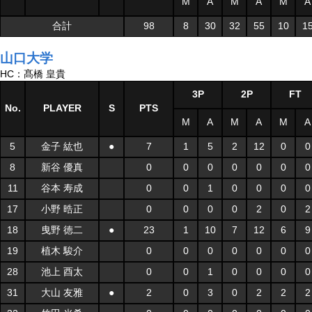
M
A
M
A
M
A
合計
98
8
30
32
55
10
1
山口大学
HC：髙橋 皇貴
3P
2P
FT
No.
PLAYER
S
PTS
M
A
M
A
M
A
5
金子 紘也
●
7
1
5
2
12
0
0
8
新谷 優真
0
0
0
0
0
0
0
11
谷本 寿成
0
0
1
0
0
0
0
17
小野 晧正
0
0
0
0
2
0
2
18
曳野 徳二
●
23
1
10
7
12
6
9
19
植木 駿介
0
0
0
0
0
0
0
28
池上 酉太
0
0
1
0
0
0
0
31
大山 友雅
●
2
0
3
0
2
2
2