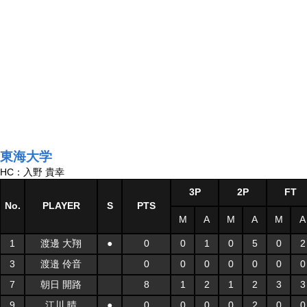
東海大学
HC：入野 貴幸
3P
2P
FT
No.
PLAYER
S
PTS
M
A
M
A
M
A
1
渡邊 大翔
●
0
0
1
0
5
0
2
3
渡邉 伶音
0
0
0
0
0
0
0
7
朝日 開路
8
1
2
1
2
3
3
9
江川 晴
●
0
0
0
0
2
0
0