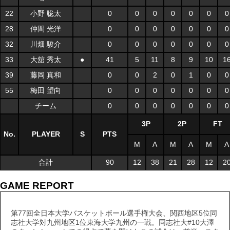
22
小野 聡太
0
0
0
0
0
0
0
28
仲間 光洋
0
0
0
0
0
0
0
32
川畑 駿介
0
0
0
0
0
0
0
33
大舘 秀太
●
41
5
11
8
9
10
1
39
藤岡 真和
0
0
2
0
1
0
0
55
梅田 望向
0
0
0
0
0
0
0
チーム
0
0
0
0
0
0
0
3P
2P
FT
No.
PLAYER
S
PTS
M
A
M
A
M
A
合計
90
12
38
21
28
12
2
GAME REPORT
第77回全日本大学バスケットボール選手権大会、関西地区5位同
志社大学対九州地区1位東海大学九州の一戦。同志社大#10大澤