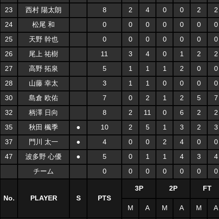
23
西村 陽太朗
8
2
4
0
0
2
2
24
松尾 和
0
0
0
0
0
0
0
25
天野 幹也
0
0
0
0
0
0
0
26
尾上 祐樹
11
3
4
0
1
2
2
27
高野 拓泉
5
1
1
1
2
0
0
28
山藤 幸太
3
1
1
0
0
0
0
30
島倉 欧佑
7
0
2
1
2
5
7
32
柄澤 日向
8
2
11
0
6
2
2
35
秋田 楓季
●
10
2
5
1
3
2
3
37
門川 太一
●
4
0
0
2
4
0
0
47
波多野 心優
●
5
0
1
1
4
3
4
チーム
0
0
0
0
0
0
0
3P
2P
FT
No.
PLAYER
S
PTS
M
A
M
A
M
A