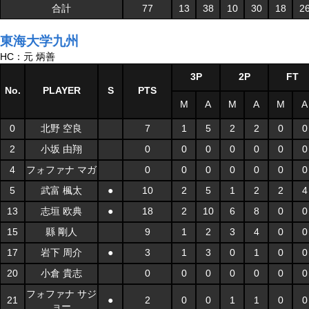
合計
77
13
38
10
30
18
2
東海大学九州
HC：元 炳善
3P
2P
FT
No.
PLAYER
S
PTS
M
A
M
A
M
A
0
北野 空良
7
1
5
2
2
0
0
2
小坂 由翔
0
0
0
0
0
0
0
4
フォファナ マガ
0
0
0
0
0
0
0
5
武富 楓太
●
10
2
5
1
2
2
4
13
志垣 欧典
●
18
2
10
6
8
0
0
15
縣 剛人
9
1
2
3
4
0
0
17
岩下 周介
●
3
1
3
0
1
0
0
20
小倉 貴志
0
0
0
0
0
0
0
フォファナ サジ
21
●
2
0
0
1
1
0
0
ョー