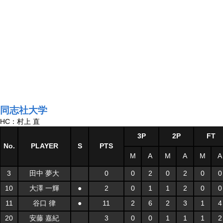
同志社大学
HC：村上 直
3P
2P
FT
No.
PLAYER
S
PTS
M
A
M
A
M
A
3
田中 夢大
0
0
2
0
2
0
0
10
大澤 一輝
●
2
0
1
1
2
0
0
11
谷口 律
●
11
2
6
2
3
1
4
20
安藤 嘉紀
3
0
0
1
1
1
2