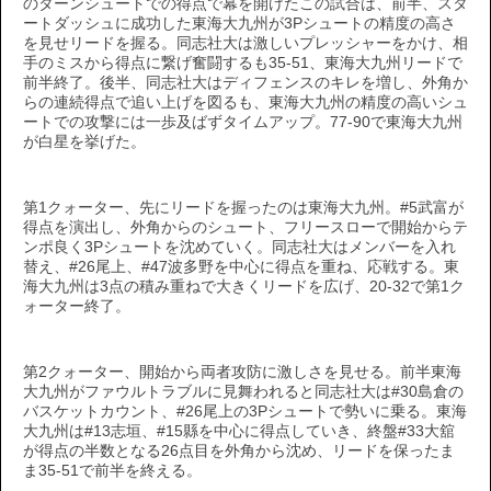
のターンシュートでの得点で幕を開けたこの試合は、前半、スタ
ートダッシュに成功した東海大九州が3Pシュートの精度の高さ
を見せリードを握る。同志社大は激しいプレッシャーをかけ、相
手のミスから得点に繋げ奮闘するも35-51、東海大九州リードで
前半終了。後半、同志社大はディフェンスのキレを増し、外角か
らの連続得点で追い上げを図るも、東海大九州の精度の高いシュ
ートでの攻撃には一歩及ばずタイムアップ。77-90で東海大九州
が白星を挙げた。
第1クォーター、先にリードを握ったのは東海大九州。#5武富が
得点を演出し、外角からのシュート、フリースローで開始からテ
ンポ良く3Pシュートを沈めていく。同志社大はメンバーを入れ
替え、#26尾上、#47波多野を中心に得点を重ね、応戦する。東
海大九州は3点の積み重ねで大きくリードを広げ、20-32で第1ク
ォーター終了。
第2クォーター、開始から両者攻防に激しさを見せる。前半東海
大九州がファウルトラブルに見舞われると同志社大は#30島倉の
バスケットカウント、#26尾上の3Pシュートで勢いに乗る。東海
大九州は#13志垣、#15縣を中心に得点していき、終盤#33大舘
が得点の半数となる26点目を外角から沈め、リードを保ったま
ま35-51で前半を終える。