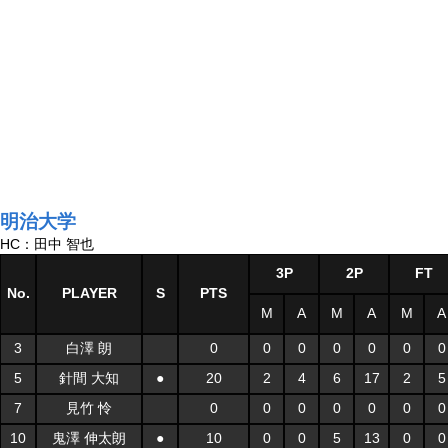
明治大学
HC：田中 智也
3P
2P
FT
No.
PLAYER
S
PTS
M
A
M
A
M
A
3
白澤 朗
0
0
0
0
0
0
0
5
針間 大知
●
20
2
4
6
17
2
5
7
見竹 怜
0
0
0
0
0
0
0
10
鬼澤 伸太朗
●
10
0
0
5
13
0
0