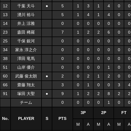
12
千葉 天斗
●
5
1
3
1
4
0
0
13
湧川 裕斗
5
1
4
1
4
0
0
14
井上 涼雅
0
0
0
0
0
0
0
23
森田 稀羅
7
1
2
2
6
0
0
25
千保 銀河
0
0
0
0
0
0
0
34
家永 淳之介
0
0
0
0
0
0
0
38
澤田 竜馬
0
0
0
0
0
0
0
51
山岸 優介
0
0
0
0
1
0
0
60
武藤 俊太朗
●
2
0
2
1
2
0
0
66
齋藤 翔太
3
0
1
0
0
3
4
91
塚田 大聖
●
9
1
2
2
8
2
2
チーム
0
0
0
0
1
0
0
3P
2P
FT
No.
PLAYER
S
PTS
M
A
M
A
M
A