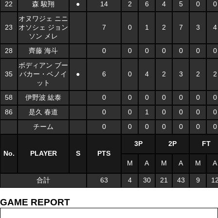
22
森 駿翔
●
14
2
6
4
5
0
0
オヌワジェ ニニ
23
オソシェ ジョン
7
0
1
2
7
3
4
ソン メレ
28
齊藤 海斗
0
0
0
0
0
0
0
ボディアン ブー
35
バカー・ベノイ
●
6
0
4
2
3
2
2
ット
58
伊野波 紘泰
0
0
0
0
0
0
0
86
是久 春道
0
0
1
0
0
0
0
チーム
0
0
0
0
0
0
0
3P
2P
FT
No.
PLAYER
S
PTS
M
A
M
A
M
A
合計
63
4
30
21
43
9
1
GAME REPORT