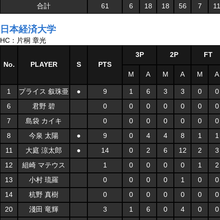
合計
61
6
18
18
56
7
1
日本経済大学
HC：片桐 章光
3P
2P
FT
No.
PLAYER
S
PTS
M
A
M
A
M
A
1
プライス 叙珠亜
●
9
1
6
3
3
0
0
6
君野 碧
0
0
0
0
0
0
0
7
島袋 カイキ
0
0
0
0
0
0
0
8
今泉 太陽
●
9
0
4
4
8
1
1
11
大庭 涼太郎
●
14
0
2
6
12
2
3
12
組崎 マテウス
1
0
0
0
0
1
2
13
小村 琉羅
0
0
0
0
1
0
0
14
杭野 真樹
0
0
0
0
0
0
0
20
淺田 竜輝
3
1
6
0
4
0
0