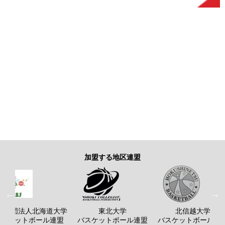
加盟する地区連盟
般社団法人北海道大学
東北大学
北信越大学
バスケットボール連盟
バスケットボール連盟
バスケットボール連