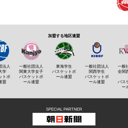
加盟する地区連盟
団法人
一般社団法人
東海学生
一般社団法人
一般
大学
関東大学女子
バスケットボ
関西学生
全関
ットボ
バスケットボ
ール連盟
バスケットボ
連盟
ール連盟
ール連盟
バス
ー
SPECIAL PARTNER