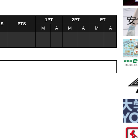
1PT
2PT
FT
S
PTS
M
A
M
A
M
A