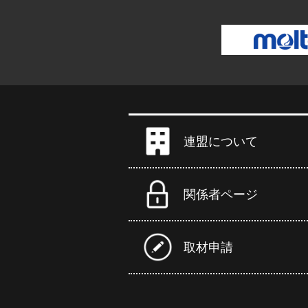
連盟について
関係者ページ
取材申請