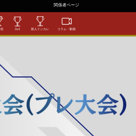
関係者ページ
相佰
3x3
新人インカレ
コラム・動画