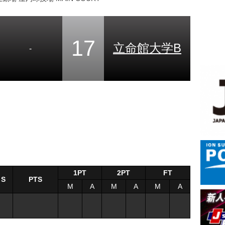
17
立命館大学B
-
1PT
2PT
FT
S
PTS
M
A
M
A
M
A