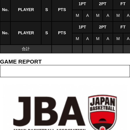
1PT
2PT
FT
No.
PLAYER
S
PTS
M
A
M
A
M
A
1PT
2PT
FT
No.
PLAYER
S
PTS
M
A
M
A
M
A
合計
GAME REPORT