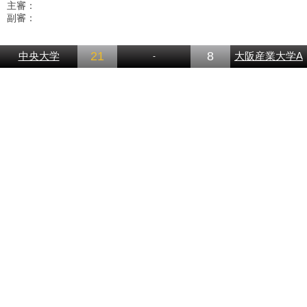
主審：
副審：
21
8
中央大学
大阪産業大学A
-