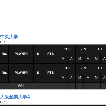
中央大学
HC：
1PT
2PT
FT
No.
PLAYER
S
PTS
M
A
M
A
M
A
1PT
2PT
FT
No.
PLAYER
S
PTS
M
A
M
A
M
A
合計
大阪産業大学A
HC：