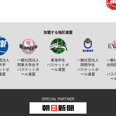
加盟する地区連盟
団法人
一般社団法人
東海学生
一般社団法人
一般
大学
関東大学女子
バスケットボ
関西学生
全関
ットボ
バスケットボ
ール連盟
バスケットボ
連盟
ール連盟
ール連盟
バス
ー
SPECIAL PARTNER