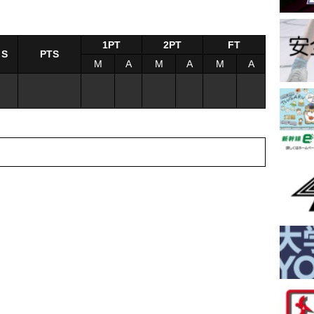
1PT
2PT
FT
S
PTS
M
A
M
A
M
A