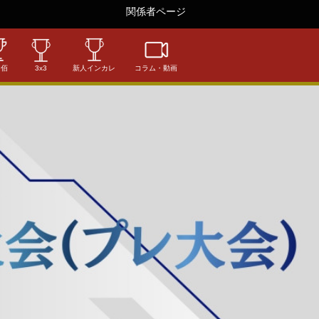
関係者ページ
相佰
3x3
新人インカレ
コラム・動画