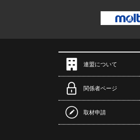
連盟について
関係者ページ
取材申請