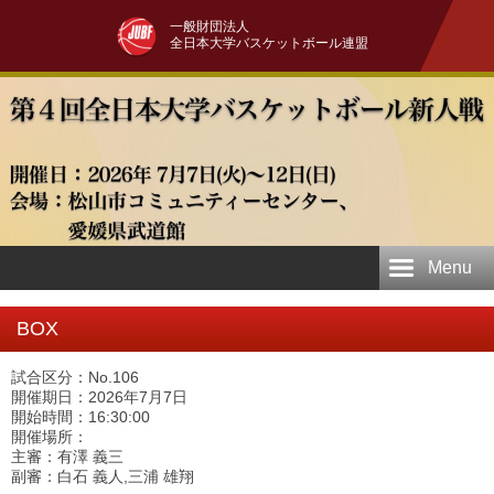
一般財団法人
全日本大学バスケットボール連盟
Menu
BOX
試合区分：No.106
開催期日：2026年7月7日
開始時間：16:30:00
開催場所：
主審：有澤 義三
副審：白石 義人,三浦 雄翔