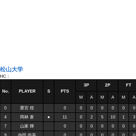
松山大学
HC：
3P
2P
FT
No.
PLAYER
S
PTS
M
A
M
A
M
A
0
齋宮 煌
0
0
0
0
0
0
0
4
岡林 蒼
●
11
0
2
5
10
1
3
7
山家 輝
0
0
0
0
0
0
0
9
内田 尚吾
0
0
0
0
0
0
0