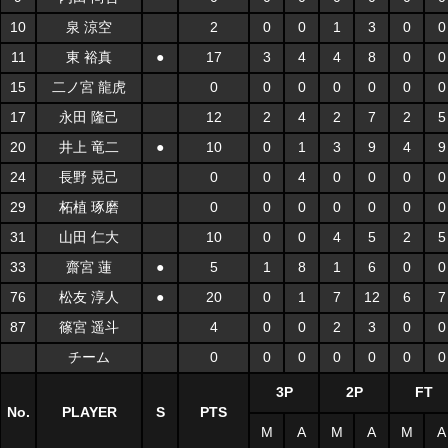
10
泉 涼空
2
0
0
1
3
0
0
11
東 裕真
●
17
3
4
4
8
0
0
15
二ノ宮 龍虎
0
0
0
0
0
0
0
17
永田 隆己
12
2
4
2
7
2
5
20
井上 竜二
●
10
0
1
3
9
4
9
24
長野 晃己
0
0
4
0
0
0
0
29
柘植 琢磨
0
0
0
0
0
0
0
31
山田 仁大
10
0
0
4
5
2
5
33
齋宮 蓮
●
5
1
8
1
6
0
0
76
松友 淳人
●
20
0
1
7
12
6
7
87
篠宮 遥斗
4
0
0
2
3
0
0
チーム
0
0
0
0
0
0
0
3P
2P
FT
No.
PLAYER
S
PTS
M
A
M
A
M
A