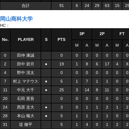
合計
91
6
24
29
63
15
2
岡山商科大学
HC：
3P
2P
FT
No.
PLAYER
S
PTS
M
A
M
A
M
A
0
田仲 康誠
0
0
0
0
0
0
0
2
田中 碧月
●
19
1
8
6
17
4
8
4
野中 滉太
0
0
0
0
0
0
0
7
村上 マテウス
●
5
1
7
1
1
0
0
11
中元 大千
●
25
3
14
8
11
0
0
20
石田 憲吾
0
0
0
0
0
0
0
24
西原 圭大
●
3
0
1
1
2
1
2
28
本山 颯大
●
5
1
1
1
1
0
0
31
堤 徹平
5
1
4
0
1
2
2