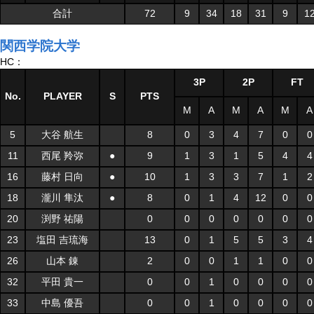
合計
72
9
34
18
31
9
1
関西学院大学
HC：
3P
2P
FT
No.
PLAYER
S
PTS
M
A
M
A
M
A
5
大谷 航生
8
0
3
4
7
0
0
11
西尾 羚弥
●
9
1
3
1
5
4
4
16
藤村 日向
●
10
1
3
3
7
1
2
18
瀧川 隼汰
●
8
0
1
4
12
0
0
20
渕野 祐陽
0
0
0
0
0
0
0
23
塩田 吉琉海
13
0
1
5
5
3
4
26
山本 錬
2
0
0
1
1
0
0
32
平田 貴一
0
0
1
0
0
0
0
33
中島 優吾
0
0
1
0
0
0
0