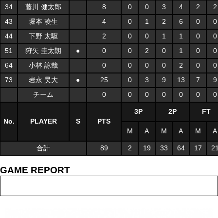
34
藤川 健太郎
8
0
0
3
4
2
2
43
堀本 凌生
4
0
1
2
6
0
0
44
下野 太駆
2
0
0
1
1
0
0
51
狩矢 圭太朗
●
0
0
2
0
1
0
0
64
小林 諒哉
0
0
0
0
2
0
0
73
岩永 昊大
●
25
0
3
9
13
7
9
チーム
0
0
0
0
0
0
0
3P
2P
FT
No.
PLAYER
S
PTS
M
A
M
A
M
A
合計
89
2
19
33
64
17
2
GAME REPORT