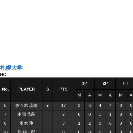
札幌大学
HC：
3P
2P
FT
No.
PLAYER
S
PTS
M
A
M
A
M
A
5
佐々木 琉椰
●
17
3
6
4
4
0
0
7
本間 恭蔽
2
0
0
1
1
0
0
8
引木 蓮
3
1
2
0
0
0
0
10
岸 純一郎
0
0
0
0
1
0
0