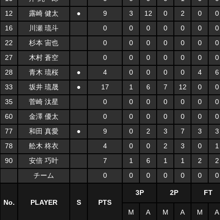
12
露崎 健太
●
9
3
12
0
2
0
0
16
川瀬 琉斗
0
0
0
0
0
0
0
22
杉本 宙也
0
0
0
0
0
0
0
27
木村 蒼空
0
0
0
0
0
0
0
28
青木 琉桜
●
4
0
0
0
0
4
6
33
坂井 琉晟
●
17
1
6
7
12
0
0
35
菅崎 汰星
0
0
0
0
0
0
0
60
金澤 優太
0
0
0
0
0
0
0
77
和田 真愛
●
9
0
2
3
7
3
3
78
舩木 柊衣
4
0
0
2
3
0
1
90
安倍 巧叶
7
1
6
1
1
2
2
チーム
0
0
0
0
0
0
0
3P
2P
FT
No.
PLAYER
S
PTS
M
A
M
A
M
A