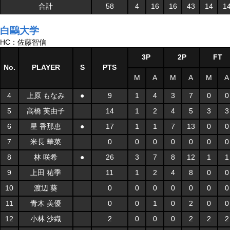
合計
58
4
16
16
43
14
1
白鷗大学
HC：佐藤智信
3P
2P
FT
No.
PLAYER
S
PTS
M
A
M
A
M
A
4
上原 もなみ
●
9
1
4
3
7
0
0
5
高橋 芙由子
14
1
2
4
5
3
3
6
星 香那恵
●
17
1
1
7
13
0
0
7
米長 華菜
0
0
0
0
0
0
0
8
林 咲希
●
26
3
7
8
12
1
1
9
上田 祐季
11
1
2
4
8
0
0
10
渡辺 葵
0
0
0
0
0
0
0
11
青木 美優
0
0
1
0
2
0
0
12
小林 沙織
2
0
0
0
2
2
2