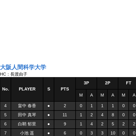
大阪人間科学大学
HC：長渡由子
3P
2P
FT
No.
PLAYER
S
PTS
M
A
M
A
M
A
4
畠中 春香
●
2
0
1
1
1
0
0
5
田中 真琴
●
11
1
2
4
8
0
0
6
白鞘 郁里
●
9
1
4
2
5
2
2
7
小池 遥
●
6
0
3
3
10
0
0