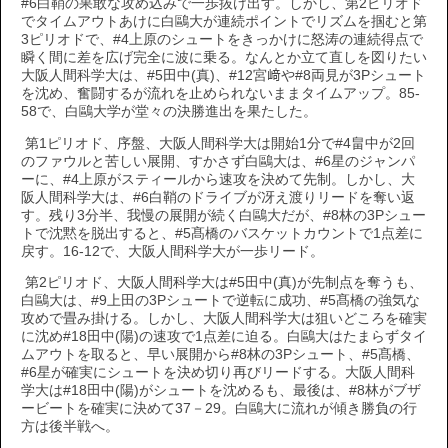
#6白鞘の果敢な攻め込みで一歩抜け出す。しかし、第2ピリオド
でタイムアウトあけに白鷗大が連続ポイントでリズムを掴むと第
3ピリオドで、#4上原のシュートをきっかけに怒涛の連続得点で
瞬く間に差を広げ完全に波に乗る。なんとか立て直しを図りたい
大阪人間科学大は、#5田中(真)、#12宮﨑や#8両見が3Pシュート
を沈め、奮闘するが流れを止められないままタイムアップ。85-
58で、白鷗大学が堂々の決勝進出を果たした。
第1ピリオド、序盤、大阪人間科学大は開始1分で#4畠中が2回
のファウルと苦しい展開、すかさず白鷗大は、#6星のジャンパ
ーに、#4上原がスティールから速攻を決めて先制。しかし、大
阪人間科学大は、#6白鞘のドライブが冴え渡りリードを奪い返
す。残り3分半、我慢の展開が続く白鷗大だが、#8林の3Pシュー
トで沈黙を脱出すると、#5髙橋のバスケットカウントで1点差に
戻す。16-12で、大阪人間科学大が一歩リード。
第2ピリオド、大阪人間科学大は#5田中(真)が先制点を奪うも、
白鷗大は、#9上田の3Pシュートで逆転に成功、#5髙橋の強気な
攻めで畳み掛ける。しかし、大阪人間科学大は狙いどころを確実
に沈め#18田中(陽)の速攻で1点差に迫る。白鷗大はたまらずタイ
ムアウトを取ると、早い展開から#8林の3Pシュート、#5髙橋、
#6星が確実にシュートを決め切り再びリードする。大阪人間科
学大は#18田中(陽)がシュートを沈めるも、最後は、#8林がブザ
ービートを確実に決めて37－29。白鷗大に流れが傾き勝負の行
方は後半戦へ。