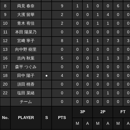
8
両見 春奈
9
1
1
0
0
6
6
9
大濱 留華
2
0
0
1
4
0
0
10
青木 宥佳
2
0
0
1
1
0
0
11
本田 陽菜乃
0
0
0
0
0
0
0
12
宮﨑 寧子
8
1
1
1
7
3
3
13
向中野 樹里
0
0
0
0
0
0
0
16
吉内 秋葉
5
0
0
1
1
3
3
17
森平 つぐみ
0
0
0
0
0
0
0
18
田中 陽子
●
4
0
4
2
5
0
0
20
須田 桃香
0
0
0
0
0
0
0
22
塩田 菜緒
0
0
0
0
1
0
0
チーム
0
0
0
0
0
0
0
3P
2P
FT
No.
PLAYER
S
PTS
M
A
M
A
M
A