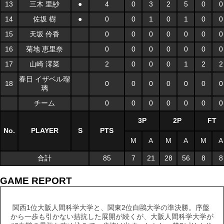
13
三木 里紗
●
4
0
3
2
5
0
0
14
佐坂 樹
●
0
0
1
0
1
0
0
15
天坂 伶香
0
0
0
0
0
0
0
16
菊地 恵里奈
0
0
0
0
0
0
0
17
山崎 澪菜
2
0
0
0
1
2
2
春日 イザベル瑠
18
0
0
0
0
0
0
0
璃
チーム
0
0
0
0
0
0
0
3P
2P
FT
No.
PLAYER
S
PTS
M
A
M
A
M
A
合計
85
7
21
28
56
8
8
GAME REPORT
関西1位大阪人間科学大学と、関東2位白鷗大学の準決勝。序盤
から一歩も引かない拮抗した展開が続くが、大阪人間科学大学が