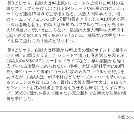
第3ピリオド、白鷗大は#4上原のシュートを皮切りに#8林の見
事なステップから繰り出される3Pシュートや#6星の力強いシュ
ートなど連続15得点で主導権を握る。大阪人間科学大は、相手
のチームディフェンスに約5分間無得点と苦しむが#10青木が悪
い流れを断ち切る。白鷗大は#6星のパワフルなプレイが光り最
大16点差と、勢いは止まらない。最後は大阪人間科学大#5田中
(真)が速攻を沈めて粘りをみせるも37-61。白鷗大が大幅なリー
ドを得て流れにのり最終ピリオドへ。
第4ピリオド、白鷗大は序盤から#9上田の連続ポイントで相手を
けん制。#8両見が安定したシュートで加点し巻き返しを図るが
白鷗大の#8林の3Pシュートやドライブなど、早い展開から繰り
広げられる攻撃を止められない。後半、大阪人間科学大は#8両
見が3Pシュートや果敢にゴールに攻め込みファウルから得点を
あげるが、白鷗大は、#12小林などリザーブメンバーも勢いのあ
るオフェンスを繰り広げる。最後は大阪人間科学大は、#16吉内
が2ショットを沈め最後まで意地をみせるも無情にもタイムアッ
プ。85-58で流れを掴んで離さない完全勝利で白鷗大が決勝の切
符を手にした。
小籔 夕未