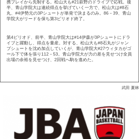
携プレイから先制する。松山大も#21萩野のドライブで応戦。後
半、青山学院大は連続得点を挙げていく一方で、松山大は#8石
丸、#4伊勢元の3Pシュートが単発で決まるのみ。86－39、青山
学院大がリードを保ち第3ピリオド終了。
第4ピリオド、前半、青山学院大は#14伊森が3Pシュートにドラ
イブと躍動し、得点を量産。対する、松山大も#8石丸がジャン
プシュートを沈め加点していくが、青山学院大#27ウィタカがゴ
ール下で体を張り112－53。青山学院大が力の差を見せつけ全員
出場の余裕を見せつけ、2回戦へ駒を進めた。
武田 夏林