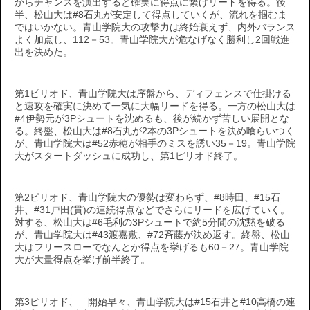
からチャンスを演出すると確実に得点に繋げリードを得る。後
半、松山大は#8石丸が安定して得点していくが、流れを掴むま
ではいかない。青山学院大の攻撃力は終始衰えず、内外バランス
よく加点し、112－53。青山学院大が危なげなく勝利し2回戦進
出を決めた。
第1ピリオド、青山学院大は序盤から、ディフェンスで仕掛ける
と速攻を確実に決めて一気に大幅リードを得る。一方の松山大は
#4伊勢元が3Pシュートを沈めるも、後が続かず苦しい展開とな
る。終盤、松山大は#8石丸が2本の3Pシュートを決め喰らいつく
が、青山学院大は#52赤穂が相手のミスを誘い35－19。青山学院
大がスタートダッシュに成功し、第1ピリオド終了。
第2ピリオド、青山学院大の優勢は変わらず、#8時田、#15石
井、#31戸田(貫)の連続得点などでさらにリードを広げていく。
対する、松山大は#6毛利の3Pシュートで約5分間の沈黙を破る
が、青山学院大は#43渡嘉敷、#72斉藤が決め返す。終盤、松山
大はフリースローでなんとか得点を挙げるも60－27。青山学院
大が大量得点を挙げ前半終了。
第3ピリオド、 開始早々、青山学院大は#15石井と#10高橋の連