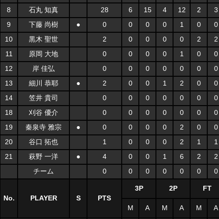
8
石丸 知真
28
6
15
4
12
2
3
9
下藤 尚樹
●
0
0
0
0
1
0
0
10
黒木 聖世
2
0
0
0
0
2
2
11
原岡 大地
0
0
0
0
1
0
0
12
岸 佳弘
0
0
0
0
0
0
0
13
細川 恭耶
●
2
0
0
1
2
0
0
14
笠井 貴司
0
0
0
0
0
0
0
18
刈谷 優介
0
0
0
0
0
0
0
19
秦泉寺 雅宗
●
0
0
0
0
2
0
0
20
谷口 拓也
1
0
0
0
2
1
1
21
萩野 一洋
●
4
0
0
1
6
2
2
チーム
0
0
0
0
0
0
0
3P
2P
FT
No.
PLAYER
S
PTS
M
A
M
A
M
A