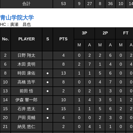
合計
53
9
27
8
36
10
1
青山学院大学
HC：廣瀬 昌也
3P
2P
FT
No.
PLAYER
S
PTS
M
A
M
A
M
A
2
日野 翔太
4
0
2
2
6
0
2
6
木田 貴明
8
2
7
1
4
0
4
8
時田 康佑
●
13
1
1
5
6
0
0
10
高橋 浩平
●
8
0
0
4
7
0
0
13
前田 悟
●
2
0
2
1
3
0
0
14
伊森 響一郎
10
1
4
3
5
1
2
15
石井 悠太
●
15
1
1
5
6
2
2
20
戸田 晃輔
●
4
0
0
2
3
0
0
21
納見 悠仁
2
0
4
1
1
0
0