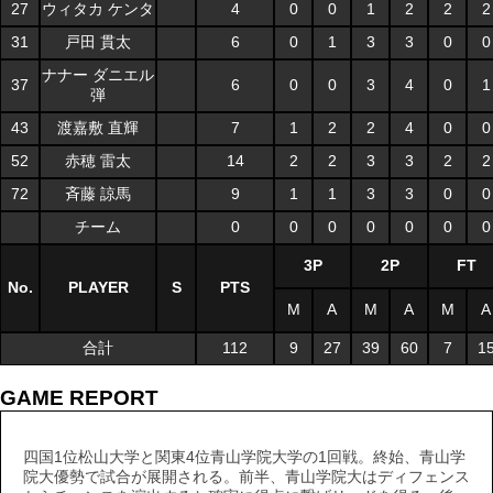
27
ウィタカ ケンタ
4
0
0
1
2
2
2
31
戸田 貫太
6
0
1
3
3
0
0
ナナー ダニエル
37
6
0
0
3
4
0
1
弾
43
渡嘉敷 直輝
7
1
2
2
4
0
0
52
赤穂 雷太
14
2
2
3
3
2
2
72
斉藤 諒馬
9
1
1
3
3
0
0
チーム
0
0
0
0
0
0
0
3P
2P
FT
No.
PLAYER
S
PTS
M
A
M
A
M
A
合計
112
9
27
39
60
7
1
GAME REPORT
四国1位松山大学と関東4位青山学院大学の1回戦。終始、青山学
院大優勢で試合が展開される。前半、青山学院大はディフェンス