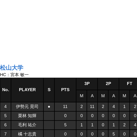
松山大学
HC：宮本 敏一
3P
2P
FT
No.
PLAYER
S
PTS
M
A
M
A
M
A
4
伊勢元 晃司
●
11
2
11
2
4
1
2
5
栗林 知輝
0
0
0
0
0
0
0
6
毛利 祐介
5
1
1
0
1
2
4
7
橘 十志貴
0
0
0
0
5
0
0