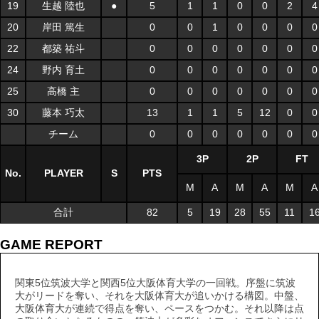
19
生越 陸也
●
5
1
1
0
0
2
4
20
岸田 篤生
0
0
1
0
0
0
0
22
都築 祐斗
0
0
0
0
0
0
0
24
野内 育土
0
0
0
0
0
0
0
25
高橋 主
0
0
0
0
0
0
0
30
藤本 巧太
13
1
1
5
12
0
0
チーム
0
0
0
0
0
0
0
3P
2P
FT
No.
PLAYER
S
PTS
M
A
M
A
M
A
合計
82
5
19
28
55
11
1
GAME REPORT
関東5位筑波大学と関西5位大阪体育大学の一回戦。序盤に筑波
大がリードを奪い、それを大阪体育大が追いかける構図。中盤、
大阪体育大が連続で得点を奪い、ペースをつかむ。それ以降は点