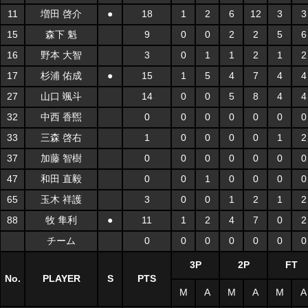
11
増田 啓介
●
18
1
2
6
12
3
3
15
森下 魁
9
0
0
2
2
5
6
16
野本 大智
3
0
1
1
2
1
2
17
杉浦 佑成
●
15
1
5
4
7
4
4
27
山口 颯斗
14
0
0
5
8
4
4
32
中西 香煕
0
0
0
0
0
0
0
33
三森 啓右
1
0
0
0
0
1
2
37
加藤 智樹
0
0
0
0
0
0
0
47
和田 直毅
0
0
1
0
0
0
0
65
玉木 祥護
3
0
0
1
2
1
2
88
牧 隼利
●
11
1
2
4
7
0
2
チーム
0
0
0
0
0
0
0
3P
2P
FT
No.
PLAYER
S
PTS
M
A
M
A
M
A