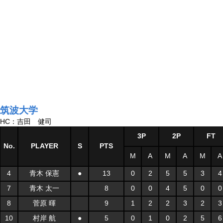
筑波大学
HC：吉田 健司
3P
2P
FT
No.
PLAYER
S
PTS
M
A
M
A
M
A
4
青木 保憲
●
13
0
2
5
5
3
4
7
青木 太一
8
0
0
4
5
0
0
8
菅原 暉
9
1
2
2
3
2
3
10
村岸 航
●
5
0
1
0
2
5
6