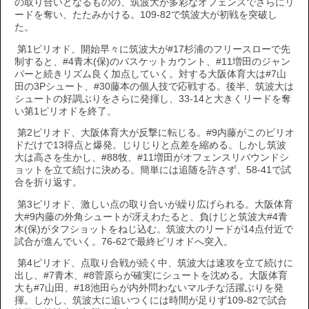
の取り合いとなるものの、筑波大が多彩なオフェンスでさらにリ
ードを奪い、たたみかける。109-82で筑波大が初戦を突破し
た。
第1ピリオド、開始早々に筑波大が#17杉浦のフリースローで先
制すると、#4青木(保)のバスケットカウント、#11増田のジャン
パーと続きリズム良く加点していく。対する大阪体育大は#7山
田の3Pシュート、#30藤本の個人技で応戦する。後半、筑波大は
シュートの好調ぶりをさらに発揮し、33-14と大きくリードを奪
い第1ピリオドを終了。
第2ピリオド、大阪体育大が反撃に転じる。#9内藤がこのピリオ
ドだけで13得点と爆発。じりじりと点差を縮める。しかし筑波
大は高さを生かし、#88牧、#11増田がオフェンスリバウンドシ
ョットを立て続けに決める。簡単には追随を許さず、58-41で試
合を折り返す。
第3ピリオド、激しい点の取り合いが繰り広げられる。大阪体育
大#9内藤の外角シュートが冴えわたると、負けじと筑波大#4青
木(保)がタフショットをねじ込む。筑波大のリードが14点付近で
試合が進んでいく。76-62で最終ピリオドへ突入。
第4ピリオド、点取り合戦が続く中、筑波大は速攻を立て続けに
出し、#7青木、#8菅原らが確実にシュートを沈める。大阪体育
大も#7山田、#18池田らが内外問わないマルチな活躍ぶりを発
揮。しかし、筑波大に追いつくには時間が足りず109-82で試合