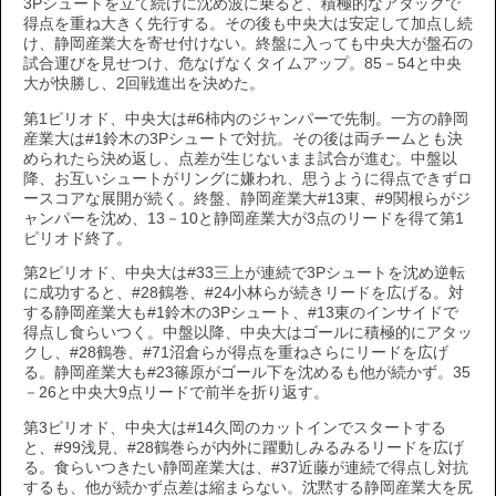
3Pシュートを立て続けに沈め波に乗ると、積極的なアタックで
得点を重ね大きく先行する。その後も中央大は安定して加点し続
け、静岡産業大を寄せ付けない。終盤に入っても中央大が盤石の
試合運びを見せつけ、危なげなくタイムアップ。85－54と中央
大が快勝し、2回戦進出を決めた。
第1ピリオド、中央大は#6柿内のジャンパーで先制。一方の静岡
産業大は#1鈴木の3Pシュートで対抗。その後は両チームとも決
められたら決め返し、点差が生じないまま試合が進む。中盤以
降、お互いシュートがリングに嫌われ、思うように得点できずロ
ースコアな展開が続く。終盤、静岡産業大#13東、#9関根らがジ
ャンパーを沈め、13－10と静岡産業大が3点のリードを得て第1
ピリオド終了。
第2ピリオド、中央大は#33三上が連続で3Pシュートを沈め逆転
に成功すると、#28鶴巻、#24小林らが続きリードを広げる。対
する静岡産業大も#1鈴木の3Pシュート、#13東のインサイドで
得点し食らいつく。中盤以降、中央大はゴールに積極的にアタッ
クし、#28鶴巻、#71沼倉らが得点を重ねさらにリードを広げ
る。静岡産業大も#23篠原がゴール下を沈めるも他が続かず。35
－26と中央大9点リードで前半を折り返す。
第3ピリオド、中央大は#14久岡のカットインでスタートする
と、#99浅見、#28鶴巻らが内外に躍動しみるみるリードを広げ
る。食らいつきたい静岡産業大は、#37近藤が連続で得点し対抗
するも、他が続かず点差は縮まらない。沈黙する静岡産業大を尻