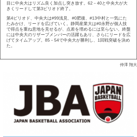
目に中央大はリズム良く加点し突き放す。62－40と中央大が大
きくリードして第3ピリオド終了。
第4ピリオド、中央大は#99浅見、#0肥後、#13中村と一気にた
たみかけ、リードを広げていく。静岡産業大は#0永野が個人技
で得点を重ね意地を見せるが、点差を埋めるには至らない。終盤
には中央大のリザーブメンバーの活躍もあり、さらにリードを広
げてタイムアップ。85－54で中央大が勝利し、1回戦突破を決め
た。
仲澤 翔大