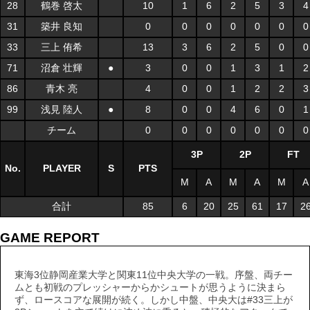
28
鶴巻 啓太
10
1
6
2
5
3
4
31
築井 良知
0
0
0
0
0
0
0
33
三上 侑希
13
3
6
2
5
0
0
71
沼倉 壮輝
●
3
0
0
1
3
1
2
86
青木 亮
4
0
0
1
2
2
3
99
浅見 陸人
●
8
0
0
4
6
0
1
チーム
0
0
0
0
0
0
0
3P
2P
FT
No.
PLAYER
S
PTS
M
A
M
A
M
A
合計
85
6
20
25
61
17
2
GAME REPORT
東海3位静岡産業大学と関東11位中央大学の一戦。序盤、両チー
ムとも初戦のプレッシャーからかシュートが思うように決まら
ず、ロースコアな展開が続く。しかし中盤、中央大は#33三上が