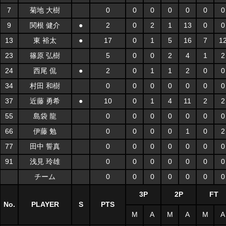
7
菊地 大樹
0
0
0
0
0
0
0
9
関根 健介
●
2
0
2
1
13
0
0
13
東 裕太
●
17
0
1
5
16
7
1
23
篠原 弘樹
5
0
0
2
4
1
2
24
西尾 侃
●
2
0
1
1
2
0
0
34
村田 和樹
0
0
0
0
0
0
0
37
近藤 勇希
●
10
0
1
4
11
2
2
55
島袋 龍
0
0
0
0
0
0
0
66
伊藤 勉
0
0
0
0
1
0
2
77
田中 誓真
0
0
0
0
0
0
0
91
浅見 玲雄
0
0
0
0
0
0
0
チーム
0
0
0
0
0
0
0
3P
2P
FT
No.
PLAYER
S
PTS
M
A
M
A
M
A