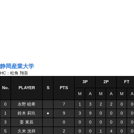
静岡産業大学
HC：松角 翔吾
3P
2P
FT
No.
PLAYER
S
PTS
M
A
M
A
M
A
0
永野 睦希
7
1
3
2
2
0
0
1
鈴木 莉玖
●
9
3
9
0
0
0
0
3
姜 東辰
0
0
0
0
0
0
0
5
久米 洸祥
2
0
0
1
4
0
0