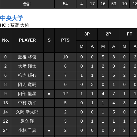
合計
54
4
17
16
53
10
1
中央大学
HC：荻野 大祐
3P
2P
FT
No.
PLAYER
S
PTS
M
A
M
A
M
A
0
肥後 将俊
10
0
0
5
8
0
3
2
大﨑 翔太
6
0
1
2
9
2
2
6
柿内 輝心
●
7
1
1
1
5
2
2
8
阿刀 竜嗣
0
0
3
0
1
0
0
9
阿部 龍星
●
12
1
1
4
7
1
1
13
中村 功平
5
0
1
1
4
3
4
14
久岡 幸太郎
2
0
0
1
5
0
0
22
足立 翔
3
0
1
1
1
1
2
24
小林 千真
●
2
0
0
0
0
2
2