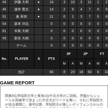
44
伊藤 大和
●
16
3
10
3
11
1
2
45
速井 寛太
●
14
2
9
4
7
0
0
51
粂 辰弥
●
11
0
1
3
7
5
8
54
坂本 洋志
0
0
0
0
0
0
0
81
木島 大樹
0
0
0
0
0
0
0
93
新谷 大樹
0
0
0
0
0
0
0
チーム
0
0
0
0
0
0
0
3P
2P
FT
No.
PLAYER
S
PTS
M
A
M
A
M
A
合計
66
8
23
18
50
6
1
GAME REPORT
関東8位早稲田大学と東海1位中京大学の二回戦。序盤からシュ
ートが高確率で決まった中京大がリードを奪い、それに早稲田大
が迫る展開に。後半以降、早稲田大が激しいディフェンスからの