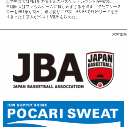
点で中京大は#51粂の値千金のバスケットカウントが飛び出し、
早稲田大はファウルゲームに持ち込まざるを得ず。得たフリース
ローを#51粂が沈め、逃げ切りに成功。66-58で終始リードを守
りきった中京大がベスト8進出を決めた。
木村泰基