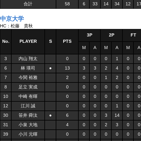
合計
58
6
33
14
34
12
1
中京大学
HC：松藤 貴秋
3P
2P
FT
No.
PLAYER
S
PTS
M
A
M
A
M
A
3
内山 翔太
0
0
0
0
1
0
0
6
林 瑛司
●
13
3
3
2
4
0
0
7
今関 裕雅
2
0
0
1
2
0
0
8
足立 実成
0
0
0
0
0
0
0
10
中崎 有暉
0
0
0
0
0
0
0
12
江川 誠
0
0
0
0
1
0
0
30
笹井 舜汰
●
6
0
0
3
14
0
0
31
小泉 大地
4
0
0
2
3
0
0
39
小川 元暉
0
0
0
0
0
0
0