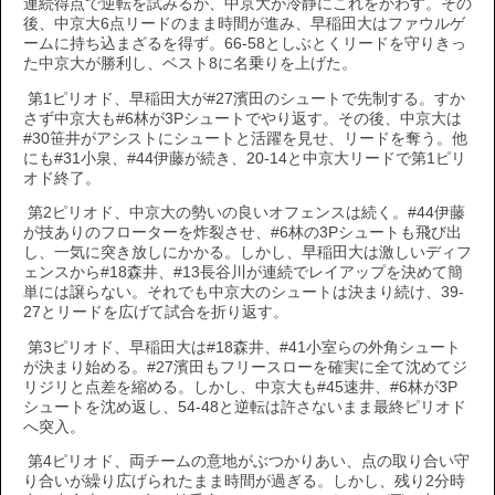
連続得点で逆転を試みるが、中京大が冷静にこれをかわす。その
後、中京大6点リードのまま時間が進み、早稲田大はファウルゲ
ームに持ち込まざるを得ず。66-58としぶとくリードを守りきっ
た中京大が勝利し、ベスト8に名乗りを上げた。
第1ピリオド、早稲田大が#27濱田のシュートで先制する。すか
さず中京大も#6林が3Pシュートでやり返す。その後、中京大は
#30笹井がアシストにシュートと活躍を見せ、リードを奪う。他
にも#31小泉、#44伊藤が続き、20-14と中京大リードで第1ピリ
オド終了。
第2ピリオド、中京大の勢いの良いオフェンスは続く。#44伊藤
が技ありのフローターを炸裂させ、#6林の3Pシュートも飛び出
し、一気に突き放しにかかる。しかし、早稲田大は激しいディフ
ェンスから#18森井、#13長谷川が連続でレイアップを決めて簡
単には譲らない。それでも中京大のシュートは決まり続け、39-
27とリードを広げて試合を折り返す。
第3ピリオド、早稲田大は#18森井、#41小室らの外角シュート
が決まり始める。#27濱田もフリースローを確実に全て沈めてジ
リジリと点差を縮める。しかし、中京大も#45速井、#6林が3P
シュートを沈め返し、54-48と逆転は許さないまま最終ピリオド
へ突入。
第4ピリオド、両チームの意地がぶつかりあい、点の取り合い守
り合いが繰り広げられたまま時間が過ぎる。しかし、残り2分時