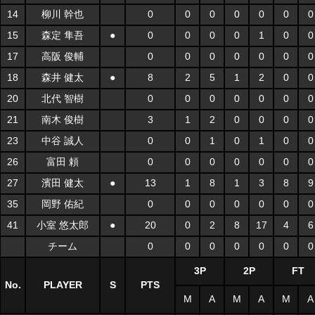
14
柳川 幹也
0
0
0
0
0
0
0
15
森定 隼吾
●
0
0
0
0
1
0
0
17
高阪 俊輔
0
0
0
0
0
0
0
18
森井 健太
●
8
2
5
1
2
0
0
20
北代 智樹
0
0
0
0
0
0
0
21
南木 俊樹
3
1
2
0
0
0
0
23
中谷 誠人
0
0
1
0
1
0
0
26
富田 頼
0
0
0
0
0
0
0
27
濱田 健太
●
13
1
8
1
3
8
9
35
岡野 佑紀
0
0
0
0
0
0
0
41
小室 悠太郎
●
20
0
2
8
17
4
6
チーム
0
0
0
0
0
0
0
3P
2P
FT
No.
PLAYER
S
PTS
M
A
M
A
M
A