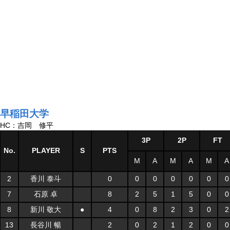
早稲田大学
HC：吉岡 修平
3P
2P
FT
No.
PLAYER
S
PTS
M
A
M
A
M
A
2
香川 泰斗
0
0
0
0
0
0
0
7
石原 卓
8
2
5
1
5
0
0
8
新川 敬大
●
4
0
8
2
3
0
2
13
長谷川 暢
2
0
2
1
2
0
0