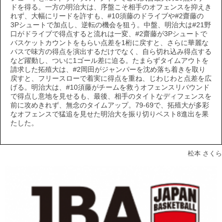
ドを得る。一方の明治大は、序盤こそ相手のオフェンスを抑えき
れず、大幅にリードを許すも、#10須藤のドライブや#2齋藤の
3Pシュートで加点し、逆転の機会を狙う。中盤、明治大は#21野
口がドライブで得点すると流れは一変、#2齋藤が3Pシュートで
バスケットカウントをもらい点差を1桁に戻すと、さらに華麗な
パスで味方の得点を演出するだけでなく、自ら切れ込み得点する
など躍動し、ついに1ゴール差に迫る。たまらずタイムアウトを
請求した拓殖大は、#2岡田がジャンパーを沈め落ち着きを取り
戻すと、フリースローで着実に得点を重ね、じわじわと点差を広
げる。明治大は、#10須藤がチームを救うオフェンスリバウンド
で得点し意地を見せるも、最後、相手のタイトなディフェンスを
前に攻めきれず、無念のタイムアップ。79-69で、拓殖大が多彩
なオフェンスで猛追を見せた明治大を振り切りベスト8進出を果
たした。
松本 さくら