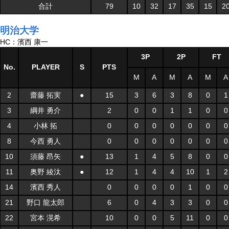
合計
79
10
32
17
35
15
2
明治大学
HC：濱西 康一
3P
2P
FT
No.
PLAYER
S
PTS
M
A
M
A
M
A
2
齋藤 拓実
●
15
3
6
3
8
0
1
3
綱井 勇介
2
0
0
1
1
0
0
4
小林 拓
0
0
0
0
0
0
0
8
今西 勇人
0
0
0
0
0
0
0
10
須藤 昂矢
●
13
1
4
5
8
0
0
11
奥野 綾汰
●
12
1
4
4
10
1
2
14
濱西 秀人
0
0
0
0
1
0
0
21
野口 龍太郎
6
0
4
3
3
0
0
22
宮本 滉希
10
0
0
5
11
0
0