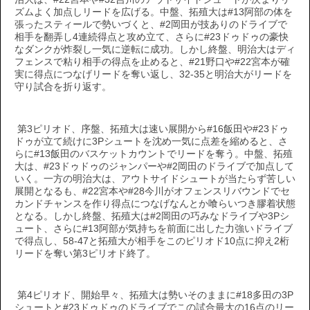
ズムよく加点しリードを広げる。中盤、拓殖大は#13阿部の体を
張ったスティールで勢いづくと、#2岡田が技ありのドライブで
相手を翻弄し4連続得点と攻め立て、さらに#23ドゥドゥの豪快
なダンクが炸裂し一気に逆転に成功。しかし終盤、明治大はディ
フェンスで粘り相手の得点を止めると、#21野口や#22宮本が確
実に得点につなげリードを奪い返し、32-35と明治大がリードを
守り試合を折り返す。
第3ピリオド、序盤、拓殖大は速い展開から#16飯田や#23ドゥ
ドゥが立て続けに3Pシュートを沈め一気に点差を縮めると、さ
らに#13飯田のバスケットカウントでリードを奪う。中盤、拓殖
大は、#23ドゥドゥのジャンパーや#2岡田のドライブで加点して
いく。一方の明治大は、アウトサイドシュートが当たらず苦しい
展開となるも、#22宮本や#28今川がオフェンスリバウンドでセ
カンドチャンスを作り得点につなげなんとか喰らいつき膠着状態
となる。しかし終盤、拓殖大は#2岡田の巧みなドライブや3Pシ
ュート、さらに#13阿部が気持ちを前面に出した力強いドライブ
で得点し、58-47と拓殖大が相手をこのピリオド10点に抑え2桁
リードを奪い第3ピリオド終了。
第4ピリオド、開始早々、拓殖大は勢いそのままに#18多田の3P
シュートと#23ドゥドゥのドライブでこの試合最大の16点のリー