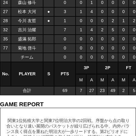
24
森山 修斗
0
0
1
0
0
0
0
27
松本 大河
●
3
1
4
0
0
0
0
28
今川 友哲
●
1
0
0
0
2
1
2
32
吉川 治耀
7
1
4
2
5
0
0
35
盛滿 拓郎
0
0
0
0
0
0
0
77
菊地 啓斗
0
0
0
0
0
0
0
チーム
0
0
0
0
0
0
0
3P
2P
FT
No.
PLAYER
S
PTS
M
A
M
A
M
A
合計
69
7
27
23
49
2
5
GAME REPORT
関東1位拓殖大学と関東7位明治大学の2回戦。序盤から点の取り
合いとなり速い展開のバスケットが繰り広げられる中、内外バラ
ンス良く得点を重ねた明治大が一歩リードする。第2ピリオドに