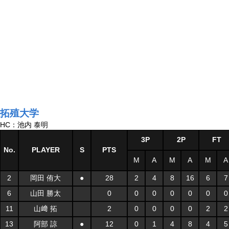
拓殖大学
HC：池内 泰明
3P
2P
FT
No.
PLAYER
S
PTS
M
A
M
A
M
A
2
岡田 侑大
●
28
2
4
8
16
6
7
6
山田 勝太
0
0
0
0
0
0
0
11
山﨑 拓
2
0
0
0
0
2
2
13
阿部 諒
●
12
0
1
4
8
4
5