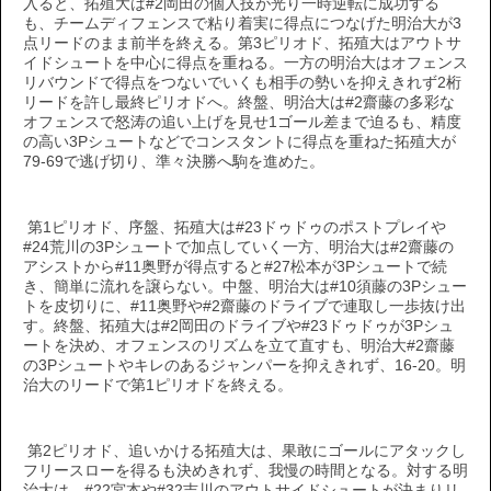
入ると、拓殖大は#2岡田の個人技が光り一時逆転に成功する
も、チームディフェンスで粘り着実に得点につなげた明治大が3
点リードのまま前半を終える。第3ピリオド、拓殖大はアウトサ
イドシュートを中心に得点を重ねる。一方の明治大はオフェンス
リバウンドで得点をつないでいくも相手の勢いを抑えきれず2桁
リードを許し最終ピリオドへ。終盤、明治大は#2齋藤の多彩な
オフェンスで怒涛の追い上げを見せ1ゴール差まで迫るも、精度
の高い3Pシュートなどでコンスタントに得点を重ねた拓殖大が
79-69で逃げ切り、準々決勝へ駒を進めた。
第1ピリオド、序盤、拓殖大は#23ドゥドゥのポストプレイや
#24荒川の3Pシュートで加点していく一方、明治大は#2齋藤の
アシストから#11奥野が得点すると#27松本が3Pシュートで続
き、簡単に流れを譲らない。中盤、明治大は#10須藤の3Pシュー
トを皮切りに、#11奥野や#2齋藤のドライブで連取し一歩抜け出
す。終盤、拓殖大は#2岡田のドライブや#23ドゥドゥが3Pシュ
ートを決め、オフェンスのリズムを立て直すも、明治大#2齋藤
の3Pシュートやキレのあるジャンパーを抑えきれず、16-20。明
治大のリードで第1ピリオドを終える。
第2ピリオド、追いかける拓殖大は、果敢にゴールにアタックし
フリースローを得るも決めきれず、我慢の時間となる。対する明
治大は、#22宮本や#32吉川のアウトサイドシュートが決まりリ