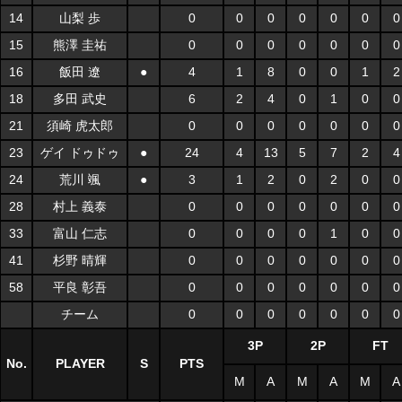
14
山梨 歩
0
0
0
0
0
0
0
15
熊澤 圭祐
0
0
0
0
0
0
0
16
飯田 遼
●
4
1
8
0
0
1
2
18
多田 武史
6
2
4
0
1
0
0
21
須崎 虎太郎
0
0
0
0
0
0
0
23
ゲイ ドゥドゥ
●
24
4
13
5
7
2
4
24
荒川 颯
●
3
1
2
0
2
0
0
28
村上 義泰
0
0
0
0
0
0
0
33
富山 仁志
0
0
0
0
1
0
0
41
杉野 晴輝
0
0
0
0
0
0
0
58
平良 彰吾
0
0
0
0
0
0
0
チーム
0
0
0
0
0
0
0
3P
2P
FT
No.
PLAYER
S
PTS
M
A
M
A
M
A