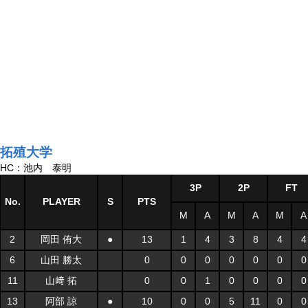
拓殖大学
HC：池内 泰明
3P
2P
FT
No.
PLAYER
S
PTS
M
A
M
A
M
A
2
岡田 侑大
●
13
1
4
3
8
4
4
6
山田 勝太
0
0
0
0
0
0
0
11
山﨑 拓
0
0
1
0
0
0
0
13
阿部 諒
●
10
0
0
5
11
0
0