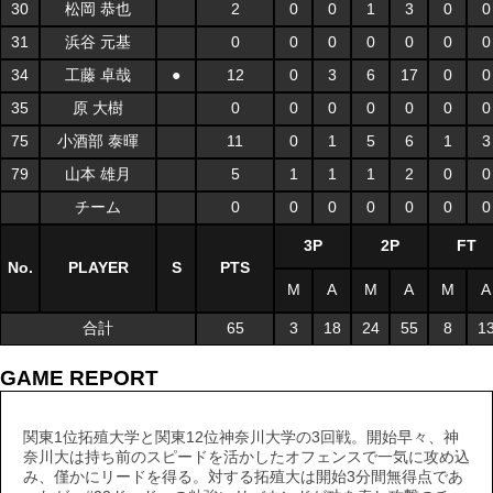
30
松岡 恭也
2
0
0
1
3
0
0
31
浜谷 元基
0
0
0
0
0
0
0
34
工藤 卓哉
●
12
0
3
6
17
0
0
35
原 大樹
0
0
0
0
0
0
0
75
小酒部 泰暉
11
0
1
5
6
1
3
79
山本 雄月
5
1
1
1
2
0
0
チーム
0
0
0
0
0
0
0
3P
2P
FT
No.
PLAYER
S
PTS
M
A
M
A
M
A
合計
65
3
18
24
55
8
1
GAME REPORT
関東1位拓殖大学と関東12位神奈川大学の3回戦。開始早々、神
奈川大は持ち前のスピードを活かしたオフェンスで一気に攻め込
み、僅かにリードを得る。対する拓殖大は開始3分間無得点であ