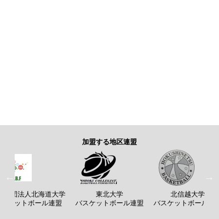
加盟する地区連盟
般社団法人北海道大学
東北大学
北信越大学
バスケットボール連盟
バスケットボール連盟
バスケットボール連