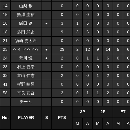
14
山梨 歩
0
0
0
0
0
0
0
15
熊澤 圭祐
0
0
0
0
0
0
0
16
飯田 遼
●
3
1
5
0
0
0
0
18
多田 武史
9
3
6
0
0
0
0
21
須崎 虎太郎
0
0
0
0
0
0
0
23
ゲイ ドゥドゥ
●
29
2
12
9
14
5
6
24
荒川 颯
●
2
0
1
1
6
0
0
28
村上 義泰
0
0
0
0
0
0
0
33
富山 仁志
2
0
0
1
2
0
0
41
杉野 晴輝
0
0
0
0
0
0
0
58
平良 彰吾
2
0
1
1
2
0
0
チーム
0
0
0
0
0
0
0
3P
2P
FT
No.
PLAYER
S
PTS
M
A
M
A
M
A