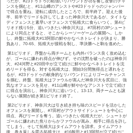
ったが、#23ドゥドゥの粘強いリバウンドが功を奏し攻撃のチャ
ンスを掴むと、#11山﨑のアシストや#23ドゥドゥのジャンパー
で得点を重ね、逆転に成功したところで、前半終了。迎えた後
半、前半でリードを許してしまった神奈川大であるが、タイトな
ディフェンスと素早いオフェンスで拓殖大に食らいつく。第4ピ
リオド残り5分、追いつきたい神奈川大は、#7田村の3Pシュート
により同点とすると、そこからシーソーゲームの展開へ。しか
し、終盤に拓殖大#13阿部の鮮やかなペネトレイトが決まり、勝
負あり。70-65、拓殖大が接戦を制し、準決勝へと駒を進めた。
第1ピリオド、序盤から両チームとも内外バランス良く攻め込む
が、ゴールに嫌われ得点が伸びず。その沈黙を破ったのは神奈川
大、#24河野と#20田中が立て続けに鮮やかなペネトレイトを沈
めリードを得る。対する拓殖大は、開始3分間無得点と遅れをと
るが、#23ドゥドゥの献身的なリバウンドによりゴールチャンス
を掴む。終盤、拓殖大はファウルが嵩んだ神奈川大を尻目に、強
気なオフェンスを見せ、#11山﨑が鮮やかなアシストで立て続け
に得点を演出し、神奈川大に追いつく。13-13、両チームとも譲
らない展開が続き第1ピリオド終了。
第2ピリオド、神奈川大は引き続き持ち味のスピードを活かした
オフェンスを展開し、#7田村がアウトサイドシュートを中心に
得点、再びリードを奪う。追いつきたい拓殖大だが、シュートが
ゴールに嫌われた焦りからかファウルが嵩み、相手に得点を許し
てしまう。そして拓殖大はタイムアウトを請求。タイムアウト
後、巻き返しを図る拓殖大は、#16飯田と#13阿部が立て続けに