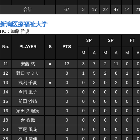
合計
67
3
17
22
47
14
2
新潟医療福祉大学
HC：加藤 雅規
3P
2P
FT
No.
PLAYER
S
PTS
M
A
M
A
M
A
11
安藤 慈
●
13
3
7
2
11
0
0
12
野口 マミリ
8
1
5
2
8
1
2
13
浅利 千夏
●
0
0
3
0
2
0
0
14
今岡 凪子
0
0
0
0
0
0
0
15
前田 沙綺
0
0
0
0
0
0
0
16
須田 久瑠実
0
0
0
0
0
0
0
18
倉 香織
0
0
0
0
0
0
0
23
西尾 風花
0
0
0
0
0
0
0
38
梶川 清佳
0
0
0
0
2
0
0