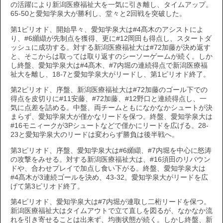
の活躍により新潟医療福祉大を一気に引き離し、タイムアップ。
65-50と愛知学泉大が勝利し、堂々と2回戦を突破した。
第1ピリオド、開始早々、愛知学泉大は#4髙木のアシストによ
り、#6纐纈が先制点を獲得、更に#12岡田も得点し、スタートダ
ッシュに成功する。対する新潟医療福祉大は#72加藤が決め返す
と、そこからは取っては取り返すのシーソーゲームが続く。しか
し終盤、愛知学泉大は#4髙木、#7内堀の連続得点で新潟医療福
祉大を離し、18-7と愛知学泉大がリードし、第1ピリオド終了。
第2ピリオド、序盤、新潟医療福祉大は#72加藤のゴール下での
得点を皮切りに#11安藤、#72加藤、#12野口と連続得点し、一
気に点差を詰める。中盤、両チームともになかなかシュートが決
まらず、愛知学泉大が僅かなリードを保つ。終盤、愛知学泉大は
#16モニィークが3Pシュートなどで僅かにリードを広げる。28-
23と愛知学泉大のリードは変わらず勝負は後半戦へ。
第3ピリオド、序盤、愛知学泉大は#6纐纈、#7内堀を中心に怒涛
の攻撃をみせる。対する新潟医療福祉大は、#16須田のリバウン
ドや、合わせプレイで加点し食い下がる。終盤、愛知学泉大は
#4髙木が3連続ゴールを決め、43-32。愛知学泉大がリードを広
げて第3ピリオド終了。
第4ピリオド、愛知学泉大は#7内堀が連取し二桁リードを保つ。
新潟医療福祉大はタイムアウトで立て直しを図るが、なかなか流
れを引き寄せることは出来ず、均衡状態が続く。しかし終盤、新