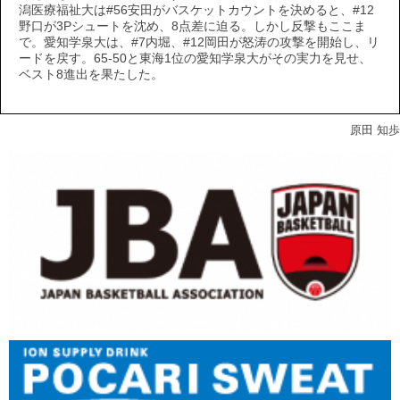
潟医療福祉大は#56安田がバスケットカウントを決めると、#12
野口が3Pシュートを沈め、8点差に迫る。しかし反撃もここま
で。愛知学泉大は、#7内堀、#12岡田が怒涛の攻撃を開始し、リ
ードを戻す。65-50と東海1位の愛知学泉大がその実力を見せ、
ベスト8進出を果たした。
原田 知歩