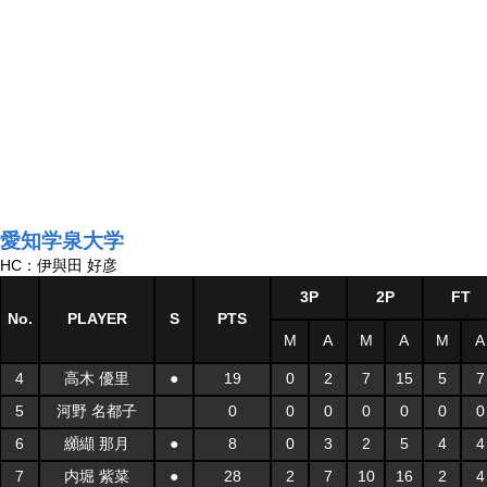
愛知学泉大学
HC：伊與田 好彦
3P
2P
FT
No.
PLAYER
S
PTS
M
A
M
A
M
A
4
高木 優里
●
19
0
2
7
15
5
7
5
河野 名都子
0
0
0
0
0
0
0
6
纐纈 那月
●
8
0
3
2
5
4
4
7
内堀 紫菜
●
28
2
7
10
16
2
4