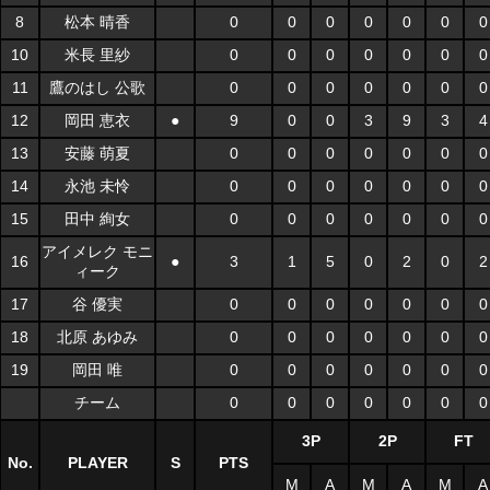
8
松本 晴香
0
0
0
0
0
0
0
10
米長 里紗
0
0
0
0
0
0
0
11
鷹のはし 公歌
0
0
0
0
0
0
0
12
岡田 恵衣
●
9
0
0
3
9
3
4
13
安藤 萌夏
0
0
0
0
0
0
0
14
永池 未怜
0
0
0
0
0
0
0
15
田中 絢女
0
0
0
0
0
0
0
アイメレク モニ
16
●
3
1
5
0
2
0
2
ィーク
17
谷 優実
0
0
0
0
0
0
0
18
北原 あゆみ
0
0
0
0
0
0
0
19
岡田 唯
0
0
0
0
0
0
0
チーム
0
0
0
0
0
0
0
3P
2P
FT
No.
PLAYER
S
PTS
M
A
M
A
M
A