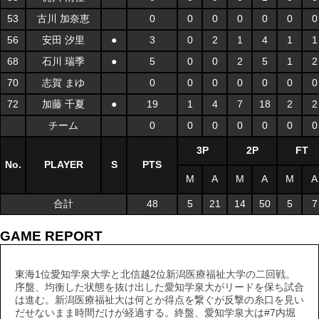
53
古川 加奈恵
0
0
0
0
0
0
0
56
安田 汐里
●
3
0
2
1
4
1
1
68
石川 瑞季
●
5
0
0
2
5
1
2
70
志賀 まゆ
0
0
0
0
0
0
0
72
加藤 千夏
●
19
1
4
7
18
2
2
チーム
0
0
0
0
0
0
0
3P
2P
FT
No.
PLAYER
S
PTS
M
A
M
A
M
A
合計
48
5
21
14
50
5
7
GAME REPORT
東海1位愛知学泉大学と北信越2位新潟医療福祉大学の二回戦。
序盤、均衡した状態を抜け出した愛知学泉大がリードを保ち試合
は進む。新潟医療福祉大は何とか得点を繋ぐが反撃の糸口を見い
だせないまま時間だけが経過する。終盤、愛知学泉大は#7内堀