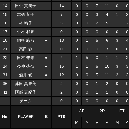
14
田中 真美子
14
0
0
7
11
0
0
15
本橋 菜子
7
0
0
3
4
1
2
16
林 靖子
5
0
0
2
5
1
2
17
中村 和泉
0
0
0
0
0
0
0
18
関根 彩乃
●
13
0
1
5
6
3
4
21
高田 静
0
0
0
0
3
0
0
22
田村 未来
●
4
1
5
0
1
1
2
24
今仲 杏奈
●
16
1
1
5
10
3
3
31
酒井 愛
●
12
0
0
5
11
2
2
36
津田 真奈美
2
0
0
1
2
0
0
41
阿部 真紀子
2
0
0
1
1
0
0
チーム
0
0
0
0
0
0
0
3P
2P
FT
No.
PLAYER
S
PTS
M
A
M
A
M
A