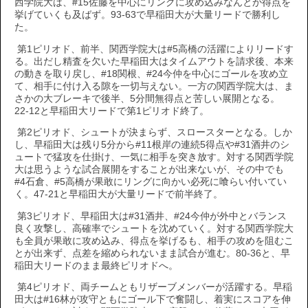
西学院大は、#15佐藤を中心にリングに攻め込みなんとか得点を
挙げていくも及ばず。93-63で早稲田大が大量リードで勝利し
た。
第1ピリオド、前半、関西学院大は#5高橋の活躍によりリードす
る。出だし精査を欠いた早稲田大はタイムアウトを請求後、本来
の動きを取り戻し、#18関根、#24今仲を中心にゴールを攻め立
て、相手に付け入る隙を一切与えない。一方の関西学院大は、ま
さかの大ブレーキで後半、5分間無得点と苦しい展開となる。
22-12と早稲田大リードで第1ピリオド終了。
第2ピリオド、シュートが決まらず、スロースターとなる。しか
し、早稲田大は残り5分から#11根岸の連続5得点や#31酒井のシ
ュートで猛攻を仕掛け、一気に相手を突き放す。対する関西学院
大は思うような試合展開をすることが出来ないが、その中でも
#4石倉、#5高橋が果敢にリングに向かい必死に喰らい付いてい
く。47-21と早稲田大が大量リードで前半終了。
第3ピリオド、早稲田大は#31酒井、#24今仲が外中とバランス
良く攻撃し、高確率でシュートを沈めていく。対する関西学院大
も全員が果敢に攻め込み、得点を挙げるも、相手の攻めを阻むこ
とが出来ず、点差を縮められないまま試合が進む。80-36と、早
稲田大リードのまま最終ピリオドへ。
第4ピリオド、両チームともリザーブメンバーが活躍する。早稲
田大は#16林が攻守ともにゴール下で奮闘し、着実にスコアを伸