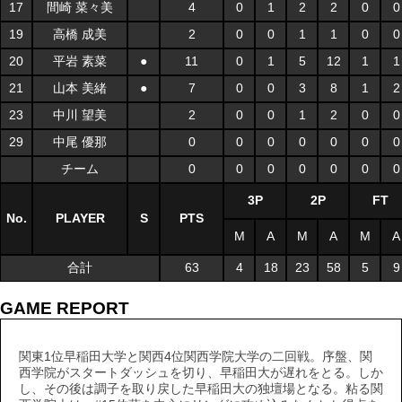
17
間崎 菜々美
4
0
1
2
2
0
0
19
高橋 成美
2
0
0
1
1
0
0
20
平岩 素菜
●
11
0
1
5
12
1
1
21
山本 美緒
●
7
0
0
3
8
1
2
23
中川 望美
2
0
0
1
2
0
0
29
中尾 優那
0
0
0
0
0
0
0
チーム
0
0
0
0
0
0
0
3P
2P
FT
No.
PLAYER
S
PTS
M
A
M
A
M
A
合計
63
4
18
23
58
5
9
GAME REPORT
関東1位早稲田大学と関西4位関西学院大学の二回戦。序盤、関
西学院がスタートダッシュを切り、早稲田大が遅れをとる。しか
し、その後は調子を取り戻した早稲田大の独壇場となる。粘る関