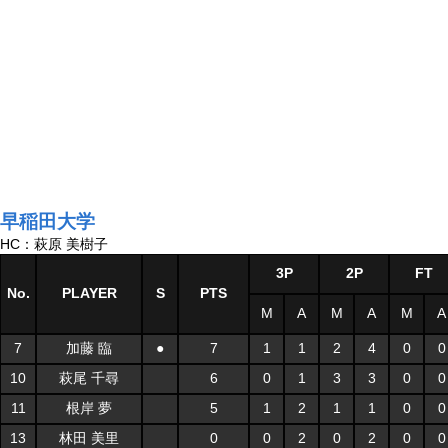
早稲田大学
HC：萩原 美樹子
3P
2P
FT
No.
PLAYER
S
PTS
M
A
M
A
M
A
7
加藤 臨
●
7
1
1
2
4
0
0
10
萩尾 千尋
6
0
1
3
3
0
0
11
根岸 夢
5
1
2
1
1
0
0
13
林田 美里
0
0
2
0
2
0
0