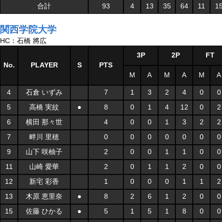
合計
93
4
13
35
64
11
1
関西学院大学
HC：石橋 將広
3P
2P
FT
No.
PLAYER
S
PTS
M
A
M
A
M
A
4
石倉 いずみ
7
1
3
2
4
0
0
5
高橋 実紋
●
8
0
1
4
12
0
2
6
横田 那々世
4
0
0
1
3
2
2
7
畔川 里穂
0
0
0
0
0
0
0
9
山下 咲柚子
2
0
0
1
1
0
0
11
山崎 愛華
2
0
1
1
2
0
0
12
新宅 彩香
1
0
0
0
1
1
2
13
木原 恵里奈
●
8
2
6
1
2
0
0
15
佐藤 ひかる
●
5
1
5
1
8
0
0