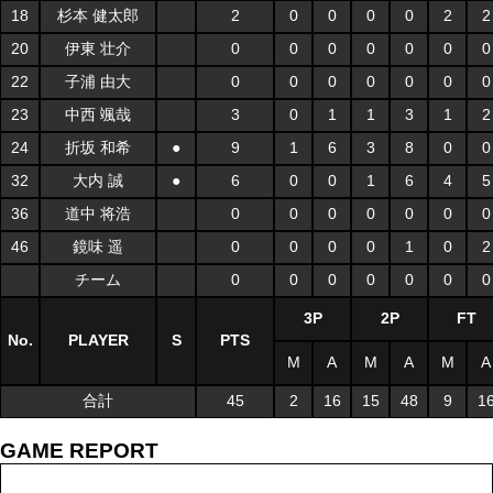
18
杉本 健太郎
2
0
0
0
0
2
2
20
伊東 壮介
0
0
0
0
0
0
0
22
子浦 由大
0
0
0
0
0
0
0
23
中西 颯哉
3
0
1
1
3
1
2
24
折坂 和希
●
9
1
6
3
8
0
0
32
大内 誠
●
6
0
0
1
6
4
5
36
道中 将浩
0
0
0
0
0
0
0
46
鏡味 遥
0
0
0
0
1
0
2
チーム
0
0
0
0
0
0
0
3P
2P
FT
No.
PLAYER
S
PTS
M
A
M
A
M
A
合計
45
2
16
15
48
9
1
GAME REPORT