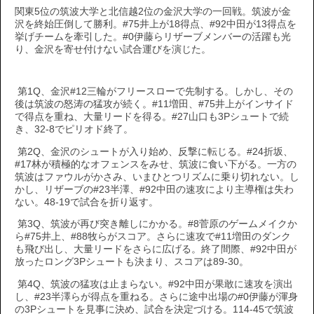
関東5位の筑波大学と北信越2位の金沢大学の一回戦。筑波が金
沢を終始圧倒して勝利。#75井上が18得点、#92中田が13得点を
挙げチームを牽引した。#0伊藤らリザーブメンバーの活躍も光
り、金沢を寄せ付けない試合運びを演じた。
第1Q、金沢#12三輪がフリースローで先制する。しかし、その
後は筑波の怒涛の猛攻が続く。#11増田、#75井上がインサイド
で得点を重ね、大量リードを得る。#27山口も3Pシュートで続
き、32-8でピリオド終了。
第2Q、金沢のシュートが入り始め、反撃に転じる。#24折坂、
#17林が積極的なオフェンスをみせ、筑波に食い下がる。一方の
筑波はファウルがかさみ、いまひとつリズムに乗り切れない。し
かし、リザーブの#23半澤、#92中田の速攻により主導権は失わ
ない。48-19で試合を折り返す。
第3Q、筑波が再び突き離しにかかる。#8菅原のゲームメイクか
ら#75井上、#88牧らがスコア。さらに速攻で#11増田のダンク
も飛び出し、大量リードをさらに広げる。終了間際、#92中田が
放ったロング3Pシュートも決まり、スコアは89-30。
第4Q、筑波の猛攻は止まらない。#92中田が果敢に速攻を演出
し、#23半澤らが得点を重ねる。さらに途中出場の#0伊藤が渾身
の3Pシュートを見事に決め、試合を決定づける。114-45で筑波