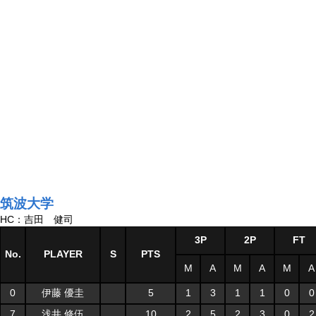
筑波大学
HC：吉田 健司
3P
2P
FT
No.
PLAYER
S
PTS
M
A
M
A
M
A
0
伊藤 優圭
5
1
3
1
1
0
0
7
浅井 修伍
10
2
5
2
3
0
2