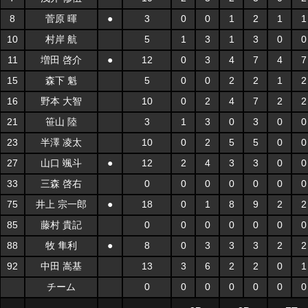
8
菅原 暉
●
3
0
0
1
2
1
1
10
村岸 航
5
1
3
1
3
0
0
11
増田 啓介
●
12
0
3
4
7
4
7
15
森下 魁
5
0
0
2
2
1
2
16
野本 大智
10
0
2
4
7
2
2
21
笹山 陸
3
1
3
0
3
0
0
23
半澤 凌太
10
0
2
5
5
0
0
27
山口 颯斗
●
12
2
4
3
3
0
0
33
三森 啓右
0
0
0
0
0
0
0
75
井上 宗一郎
●
18
0
1
8
9
2
2
85
藤村 貴記
0
0
0
0
0
0
0
88
牧 隼利
●
8
0
3
3
3
2
2
92
中田 嵩基
13
3
6
2
2
0
1
チーム
0
0
0
0
0
0
0