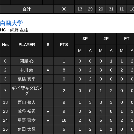
合計
90
13
29
20
31
11
1
白鷗大学
HC：網野 友雄
3P
2P
FT
No.
PLAYER
S
PTS
M
A
M
A
M
A
0
関屋 心
1
0
0
0
1
1
2
2
中川 綸
●
8
0
2
3
6
2
2
3
板橋 真平
0
0
2
0
0
0
0
ギバ 賢キダビン
7
2
0
0
1
2
0
0
グ
13
西山 修人
9
1
3
3
3
0
0
23
荒谷 裕秀
●
9
0
2
4
8
1
3
24
星野 曹樹
●
18
2
6
5
5
2
3
25
角田 太輝
5
1
2
1
1
0
0