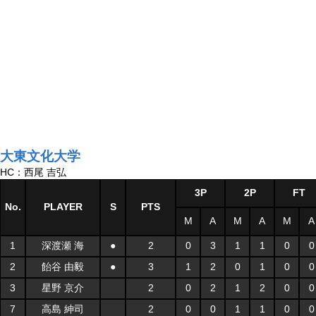
大東文化大学
HC：西尾 吉弘
3P
2P
FT
No.
PLAYER
S
PTS
M
A
M
A
M
A
1
深渡瀬 海
●
2
0
3
1
1
0
0
2
飴谷 由毅
●
3
1
2
0
1
0
0
3
星野 京介
2
0
2
1
2
0
0
7
高島 紳司
2
0
0
1
1
0
0