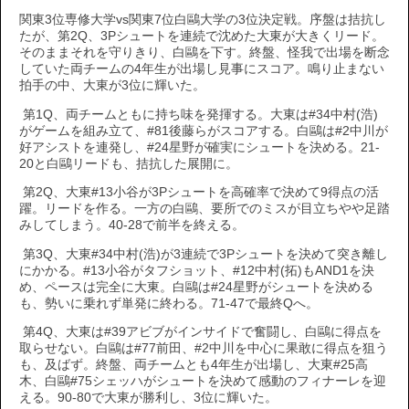
関東3位専修大学vs関東7位白鷗大学の3位決定戦。序盤は拮抗し
たが、第2Q、3Pシュートを連続で沈めた大東が大きくリード。
そのままそれを守りきり、白鷗を下す。終盤、怪我で出場を断念
していた両チームの4年生が出場し見事にスコア。鳴り止まない
拍手の中、大東が3位に輝いた。
第1Q、両チームともに持ち味を発揮する。大東は#34中村(浩)
がゲームを組み立て、#81後藤らがスコアする。白鷗は#2中川が
好アシストを連発し、#24星野が確実にシュートを決める。21-
20と白鷗リードも、拮抗した展開に。
第2Q、大東#13小谷が3Pシュートを高確率で決めて9得点の活
躍。リードを作る。一方の白鷗、要所でのミスが目立ちやや足踏
みしてしまう。40-28で前半を終える。
第3Q、大東#34中村(浩)が3連続で3Pシュートを決めて突き離し
にかかる。#13小谷がタフショット、#12中村(拓)もAND1を決
め、ペースは完全に大東。白鷗は#24星野がシュートを決める
も、勢いに乗れず単発に終わる。71-47で最終Qへ。
第4Q、大東は#39アビブがインサイドで奮闘し、白鷗に得点を
取らせない。白鷗は#77前田、#2中川を中心に果敢に得点を狙う
も、及ばず。終盤、両チームとも4年生が出場し、大東#25高
木、白鷗#75シェッハがシュートを決めて感動のフィナーレを迎
える。90-80で大東が勝利し、3位に輝いた。