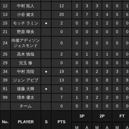
12
中村 拓人
12
2
3
3
6
0
1
13
小谷 健太
20
3
7
3
4
5
6
15
モッチ ラミン
●
2
0
0
1
2
0
0
21
野原 暉央
0
0
0
0
0
0
0
向後アディソン
24
0
0
0
0
0
0
0
ジェスモンド
25
高木 慎哉
2
0
1
1
1
0
0
29
兒玉 修
0
0
0
0
0
0
0
34
中村 浩陸
●
19
4
5
2
3
3
3
39
ジェン アビブ
13
0
0
5
8
3
8
81
後藤 大輝
●
6
2
3
0
0
0
0
99
増本 優太
7
1
3
2
2
0
0
チーム
0
0
0
0
0
0
0
3P
2P
FT
No.
PLAYER
S
PTS
M
A
M
A
M
A