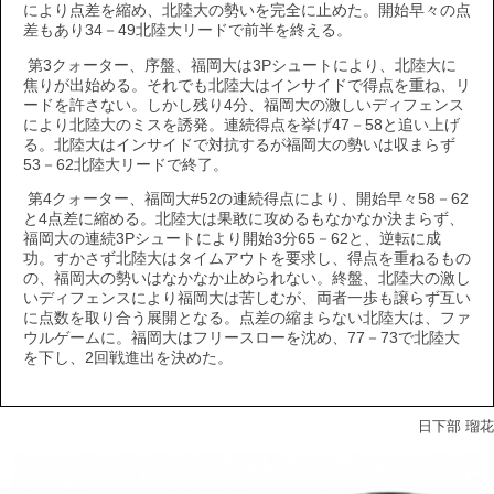
により点差を縮め、北陸大の勢いを完全に止めた。開始早々の点
差もあり34－49北陸大リードで前半を終える。
第3クォーター、序盤、福岡大は3Pシュートにより、北陸大に
焦りが出始める。それでも北陸大はインサイドで得点を重ね、リ
ードを許さない。しかし残り4分、福岡大の激しいディフェンス
により北陸大のミスを誘発。連続得点を挙げ47－58と追い上げ
る。北陸大はインサイドで対抗するが福岡大の勢いは収まらず
53－62北陸大リードで終了。
第4クォーター、福岡大#52の連続得点により、開始早々58－62
と4点差に縮める。北陸大は果敢に攻めるもなかなか決まらず、
福岡大の連続3Pシュートにより開始3分65－62と、逆転に成
功。すかさず北陸大はタイムアウトを要求し、得点を重ねるもの
の、福岡大の勢いはなかなか止められない。終盤、北陸大の激し
いディフェンスにより福岡大は苦しむが、両者一歩も譲らず互い
に点数を取り合う展開となる。点差の縮まらない北陸大は、ファ
ウルゲームに。福岡大はフリースローを沈め、77－73で北陸大
を下し、2回戦進出を決めた。
日下部 瑠花