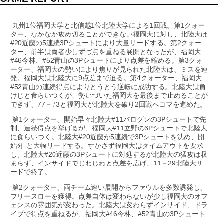
九州1位福岡大学と北信越1位北陸大学による1回戦。第1クォー
ター、なかなか攻め切ることができない福岡大に対し、北陸大は
#20近藤の5連続3Pシュートにより大量リードする。第2クォー
ター、前半は両者少しずづ点を重ねる展開となったが、福岡大
#46今林、#52青山の3Pシュートにより点差を縮める。第3クォ
ーター、福岡大の勢いにより焦りが見られた北陸大は、ミスを連
発。福岡大は北陸大に9点差まで迫る。第4クォーター、福岡大
#52青山の連続得点によりとうとう逆転に成功する。北陸大は負
けじと食らいつくが、勢いづいた福岡大を最後まで止めることが
できず、77－73と福岡大が北陸大を破り2回戦へコマを進めた。
第1クォーター、開始早々北陸大#11バログンの3Pシュートで先
制、連続得点を挙げるが、福岡大#11立野の3Pシュートで北陸大
に食らいつく。北陸大#20近藤が5連続で3Pシュートを沈め、開
始分‐と大幅リードする。すかさず福岡大はタイムアウトを要求
し、北陸大#20近藤の3Pシュートに対処するが北陸大の猛攻は収
まらず、インサイドでじわじわと点差を広げ、11－29北陸大リ
ードで終了。
第2クォーター、両チーム速い展開からファウルを多数誘発し、
フリースローを獲得。点差自体は変わらないが少し福岡大のオフ
ェンスの雰囲気が変わった。北陸大は変わらずインサイド、ドラ
イブで得点を重ねるが、福岡大#46今林、#52青山の3Pシュート