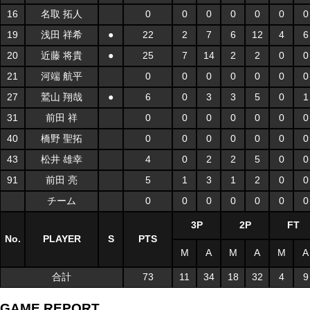
16
名取 拓人
0
0
0
0
0
0
0
19
浅田 祥希
●
22
2
7
6
12
4
6
20
近藤 将貴
●
25
7
14
2
2
0
0
21
河端 航平
0
0
0
0
0
0
0
27
鷲山 翔哉
●
6
0
3
3
5
0
1
31
前田 祥
0
0
0
0
0
0
0
40
橋野 聖拓
0
0
0
0
0
0
0
43
松井 雄幸
4
0
2
2
5
0
0
91
前田 亮
5
1
3
1
2
0
0
チーム
0
0
0
0
0
0
0
3P
2P
FT
No.
PLAYER
S
PTS
M
A
M
A
M
A
合計
73
11
34
18
32
4
9
GAME REPORT