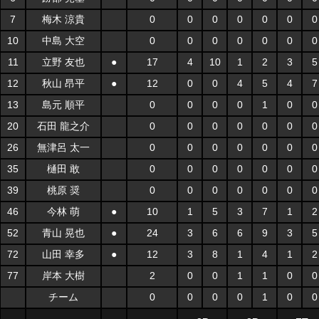
7
梅木 涼貴
0
0
0
0
0
0
0
10
中島 大空
0
0
0
0
0
0
0
11
立野 友也
●
17
4
10
1
2
3
5
12
秋山 昂平
●
12
0
0
4
5
4
7
13
島元 順平
0
0
0
0
1
0
0
20
石田 龍之介
0
0
0
0
0
0
0
26
無津呂 太一
0
0
0
0
0
0
0
35
樋田 敢
0
0
0
0
0
0
0
39
桃原 奨
0
0
0
0
0
0
0
46
今林 萌
●
10
1
5
3
7
1
2
52
青山 晃也
●
24
3
6
6
9
3
5
72
山田 幸多
●
12
3
8
1
4
1
2
77
岸本 大樹
2
0
0
1
1
0
0
チーム
0
0
0
0
1
0
0