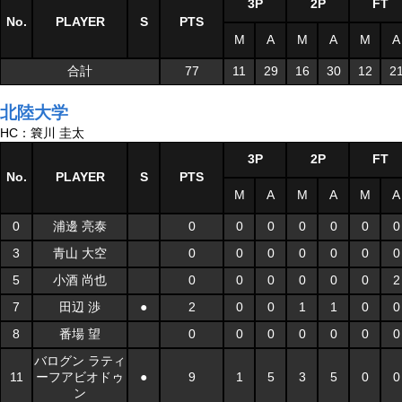
3P
2P
FT
No.
PLAYER
S
PTS
M
A
M
A
M
A
合計
77
11
29
16
30
12
2
北陸大学
HC：簔川 圭太
3P
2P
FT
No.
PLAYER
S
PTS
M
A
M
A
M
A
0
浦邊 亮泰
0
0
0
0
0
0
0
3
青山 大空
0
0
0
0
0
0
0
5
小酒 尚也
0
0
0
0
0
0
2
7
田辺 渉
●
2
0
0
1
1
0
0
8
番場 望
0
0
0
0
0
0
0
バログン ラティ
11
ーフアビオドゥ
●
9
1
5
3
5
0
0
ン