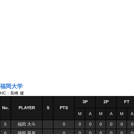
福岡大学
HC：長峰 健
3P
2P
FT
No.
PLAYER
S
PTS
M
A
M
A
M
A
5
福田 大斗
0
0
0
0
0
0
0
6
跡部 晃基
0
0
0
0
0
0
0