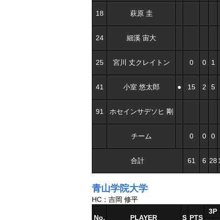
18
萩原 圭
24
細溪 宙大
25
宮川 丈クレイトン
0
0
1
41
小室 悠太郎
●
15
2
5
91
ホセインサデソヒ 剛
チーム
0
0
0
合計
61
6
28
青山学院大学
HC：吉岡 修平
3P
No.
PLAYER
S
PTS