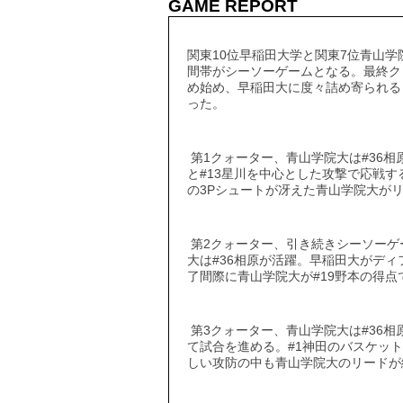
GAME REPORT
関東10位早稲田大学と関東7位青山
間帯がシーソーゲームとなる。最終ク
め始め、早稲田大に度々詰め寄られるも
った。
第1クォーター、青山学院大は#36相
と#13星川を中心とした攻撃で応戦す
の3Pシュートが冴えた青山学院大がリ
第2クォーター、引き続きシーソーゲ
大は#36相原が活躍。早稲田大がデ
了間際に青山学院大が#19野本の得点
第3クォーター、青山学院大は#36
て試合を進める。#1神田のバスケッ
しい攻防の中も青山学院大のリードが続