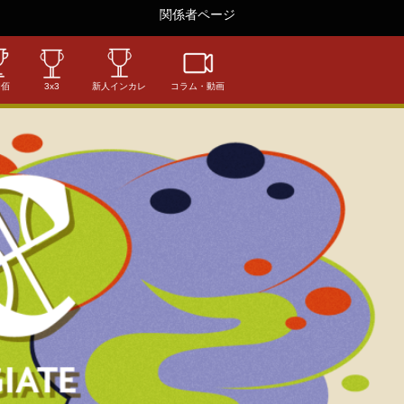
関係者ページ
相佰
3x3
新人インカレ
コラム・動画