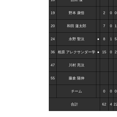
19
野本 康悟
2
0
0
20
和田 蓮太郎
7
0
1
24
永野 聖汰
●
8
1
5
36
相原 アレクサンダー学
●
15
0
2
47
川村 亮汰
55
藤倉 陽伸
チーム
0
0
0
合計
62
4
2