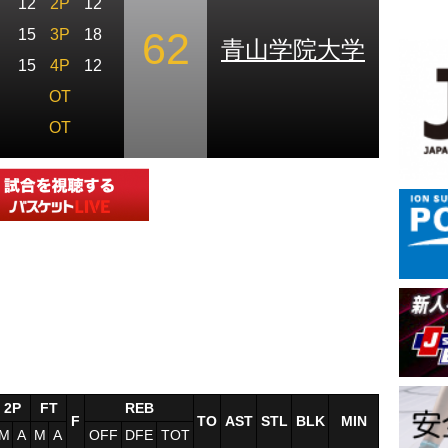
12
2P
12
62
15
3P
18
青山学院大学
15
4P
12
OT
OT
2P
FT
REB
F
TO
AST
STL
BLK
MIN
M
A
M
A
OFF
DFE
TOT