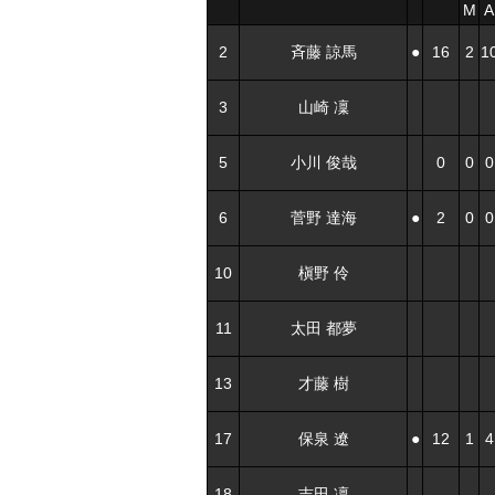
M
A
2
斉藤 諒馬
●
16
2
1
3
山崎 凜
5
小川 俊哉
0
0
0
6
菅野 達海
●
2
0
0
10
槇野 伶
11
太田 都夢
13
才藤 樹
17
保泉 遼
●
12
1
4
18
吉田 凜