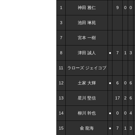
1
神田 雅仁
9
0
0
3
池田 琳苑
7
宮本 一樹
8
津田 誠人
●
7
1
3
11
ラローズ ジェイコブ
12
土家 大輝
●
6
0
6
13
星川 堅信
17
2
6
14
柳川 幹也
●
0
0
4
15
兪 龍海
●
7
1
3