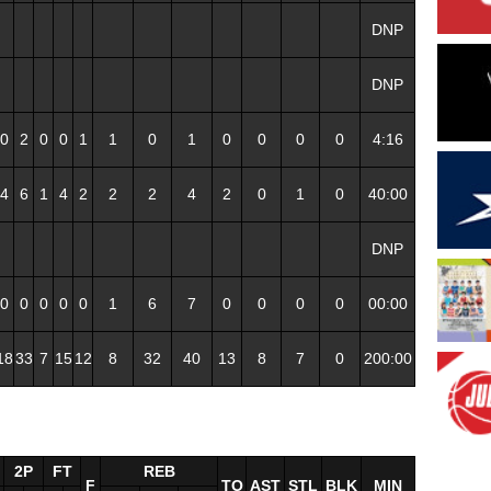
DNP
DNP
0
2
0
0
1
1
0
1
0
0
0
0
4:16
4
6
1
4
2
2
2
4
2
0
1
0
40:00
DNP
0
0
0
0
0
1
6
7
0
0
0
0
00:00
18
33
7
15
12
8
32
40
13
8
7
0
200:00
2P
FT
REB
F
TO
AST
STL
BLK
MIN