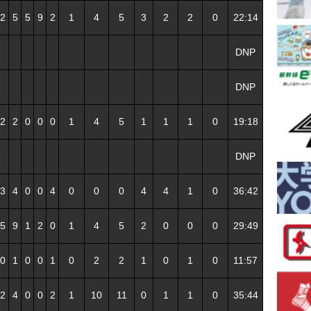
2
5
5
9
2
1
4
5
3
2
2
0
22:14
DNP
DNP
2
2
0
0
0
1
4
5
1
1
1
0
19:18
DNP
3
4
0
0
4
0
0
0
4
4
1
0
36:42
5
9
1
2
0
1
4
5
2
0
0
0
29:49
0
1
0
0
1
0
2
2
1
0
1
0
11:57
2
4
0
0
2
1
10
11
0
1
1
0
35:44