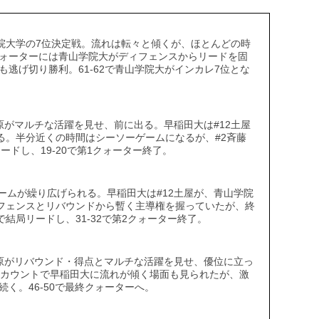
学院大学の7位決定戦。流れは転々と傾くが、ほとんどの時
ォーターには青山学院大がディフェンスからリードを固
逃げ切り勝利。61-62で青山学院大がインカレ7位とな
原がマルチな活躍を見せ、前に出る。早稲田大は#12土屋
る。半分近くの時間はシーソーゲームになるが、#2斉藤
ードし、19-20で第1クォーター終了。
ームが繰り広げられる。早稲田大は#12土屋が、青山学院
ィフェンスとリバウンドから暫く主導権を握っていたが、終
で結局リードし、31-32で第2クォーター終了。
相原がリバウンド・得点とマルチな活躍を見せ、優位に立っ
トカウントで早稲田大に流れが傾く場面も見られたが、激
く。46-50で最終クォーターへ。