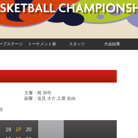
ープステージ
トーナメント表
スタッツ
大会結果
主審：梶 崇司
副審：塩見 大介,土屋 友由
館
19
1P
20