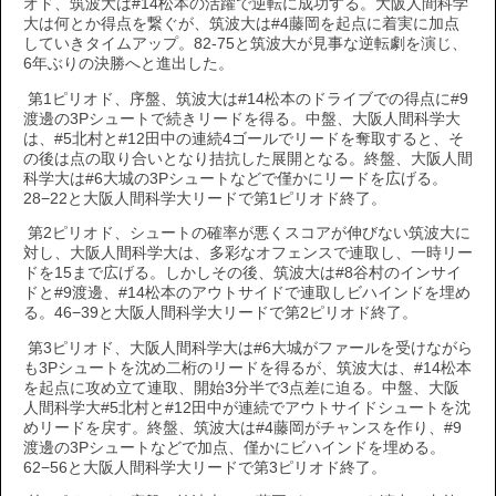
オド、筑波大は#14松本の活躍で逆転に成功する。大阪人間科学
大は何とか得点を繋ぐが、筑波大は#4藤岡を起点に着実に加点
していきタイムアップ。82-75と筑波大が見事な逆転劇を演じ、
6年ぶりの決勝へと進出した。
第1ピリオド、序盤、筑波大は#14松本のドライブでの得点に#9
渡邊の3Pシュートで続きリードを得る。中盤、大阪人間科学大
は、#5北村と#12田中の連続4ゴールでリードを奪取すると、そ
の後は点の取り合いとなり拮抗した展開となる。終盤、大阪人間
科学大は#6大城の3Pシュートなどで僅かにリードを広げる。
28−22と大阪人間科学大リードで第1ピリオド終了。
第2ピリオド、シュートの確率が悪くスコアが伸びない筑波大に
対し、大阪人間科学大は、多彩なオフェンスで連取し、一時リー
ドを15まで広げる。しかしその後、筑波大は#8谷村のインサイ
ドと#9渡邊、#14松本のアウトサイドで連取しビハインドを埋め
る。46−39と大阪人間科学大リードで第2ピリオド終了。
第3ピリオド、大阪人間科学大は#6大城がファールを受けながら
も3Pシュートを沈め二桁のリードを得るが、筑波大は、#14松本
を起点に攻め立て連取、開始3分半で3点差に迫る。中盤、大阪
人間科学大#5北村と#12田中が連続でアウトサイドシュートを沈
めリードを戻す。終盤、筑波大は#4藤岡がチャンスを作り、#9
渡邊の3Pシュートなどで加点、僅かにビハインドを埋める。
62−56と大阪人間科学大リードで第3ピリオド終了。