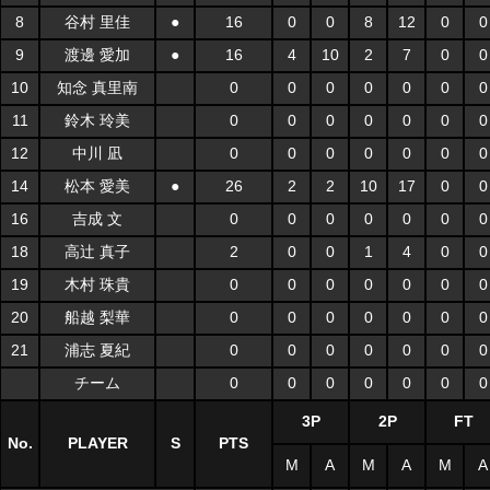
8
谷村 里佳
●
16
0
0
8
12
0
0
9
渡邊 愛加
●
16
4
10
2
7
0
0
10
知念 真里南
0
0
0
0
0
0
0
11
鈴木 玲美
0
0
0
0
0
0
0
12
中川 凪
0
0
0
0
0
0
0
14
松本 愛美
●
26
2
2
10
17
0
0
16
吉成 文
0
0
0
0
0
0
0
18
高辻 真子
2
0
0
1
4
0
0
19
木村 珠貴
0
0
0
0
0
0
0
20
船越 梨華
0
0
0
0
0
0
0
21
浦志 夏紀
0
0
0
0
0
0
0
チーム
0
0
0
0
0
0
0
3P
2P
FT
No.
PLAYER
S
PTS
M
A
M
A
M
A