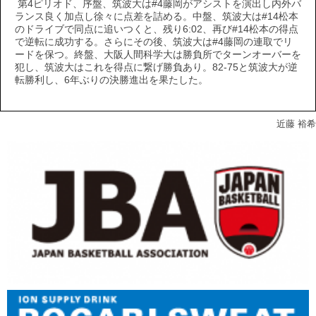
第4ピリオド、序盤、筑波大は#4藤岡がアシストを演出し内外バ
ランス良く加点し徐々に点差を詰める。中盤、筑波大は#14松本
のドライブで同点に追いつくと、残り6:02、再び#14松本の得点
で逆転に成功する。さらにその後、筑波大は#4藤岡の連取でリ
ードを保つ。終盤、大阪人間科学大は勝負所でターンオーバーを
犯し、筑波大はこれを得点に繋げ勝負あり。82-75と筑波大が逆
転勝利し、6年ぶりの決勝進出を果たした。
近藤 裕希