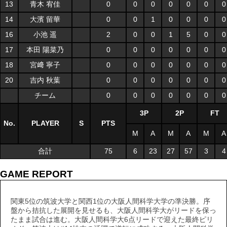
13
青木 宥佳
0
0
0
0
0
0
0
14
大濱 留華
0
0
1
0
0
0
0
16
小池 遥
2
0
0
1
5
0
0
17
本田 陽菜乃
0
0
0
0
0
0
0
18
宮﨑 寧子
0
0
0
0
0
0
0
20
吉内 秋葉
0
0
0
0
0
0
0
チーム
0
0
0
0
0
0
0
3P
2P
FT
No.
PLAYER
S
PTS
M
A
M
A
M
A
合計
75
6
23
27
57
3
4
GAME REPORT
関東5位の筑波大学と関西1位の大阪人間科学大学の準決勝。序
盤から拮抗した展開を見せるも、大阪人間科学大がリードを保っ
たまま試合は進む。大阪人間科学大6点リードで迎えた最終ピリ