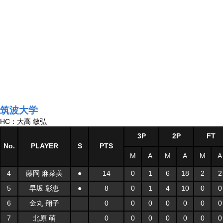
筑波大学
HC：大高 敏弘
3P
2P
FT
No.
PLAYER
S
PTS
M
A
M
A
M
A
4
藤岡 麻菜美
●
14
0
1
6
18
2
2
5
早坂 彰恵
●
8
0
1
4
10
0
0
6
金丸 翔子
0
0
0
0
0
0
0
7
北原 萌
0
0
0
0
0
0
0