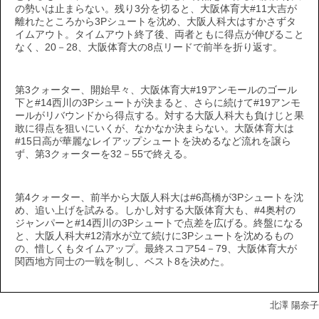
の勢いは止まらない。残り3分を切ると、大阪体育大#11大吉が
離れたところから3Pシュートを沈め、大阪人科大はすかさずタ
イムアウト。タイムアウト終了後、両者ともに得点が伸びること
なく、20－28、大阪体育大の8点リードで前半を折り返す。
第3クォーター、開始早々、大阪体育大#19アンモールのゴール
下と#14西川の3Pシュートが決まると、さらに続けて#19アンモ
ールがリバウンドから得点する。対する大阪人科大も負けじと果
敢に得点を狙いにいくが、なかなか決まらない。大阪体育大は
#15日高が華麗なレイアップシュートを決めるなど流れを譲ら
ず、第3クォーターを32－55で終える。
第4クォーター、前半から大阪人科大は#6髙橋が3Pシュートを沈
め、追い上げを試みる。しかし対する大阪体育大も、#4奥村の
ジャンパーと#14西川の3Pシュートで点差を広げる。終盤になる
と、大阪人科大#12清水が立て続けに3Pシュートを沈めるもの
の、惜しくもタイムアップ。最終スコア54－79、大阪体育大が
関西地方同士の一戦を制し、ベスト8を決めた。
北澤 陽奈子