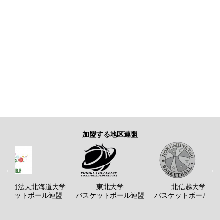
加盟する地区連盟
般社団法人北海道大学
東北大学
北信越大学
バスケットボール連盟
バスケットボール連盟
バスケットボール連