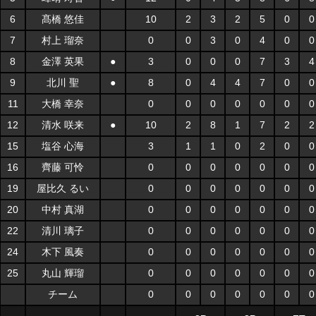
6
髙橋 悠佳
10
2
3
2
5
0
0
7
村上 瑠奈
0
0
3
0
4
0
0
8
金澤 英果
●
3
0
0
0
7
3
4
9
北川 聖
●
8
0
4
4
7
0
0
11
大橋 幸奈
0
0
0
0
0
0
0
12
清水 咲来
●
10
2
8
1
7
2
2
15
塩谷 心海
3
1
1
0
2
0
0
16
齊藤 可怜
0
0
0
0
0
0
0
19
屋比久 るい
0
0
0
0
0
0
0
20
中村 真湖
0
0
0
0
0
0
0
22
清川 璃子
0
0
0
0
0
0
0
24
木下 風奏
0
0
0
0
0
0
0
25
丸山 輝瑠
0
0
0
0
0
0
0
チーム
0
0
0
0
0
0
0