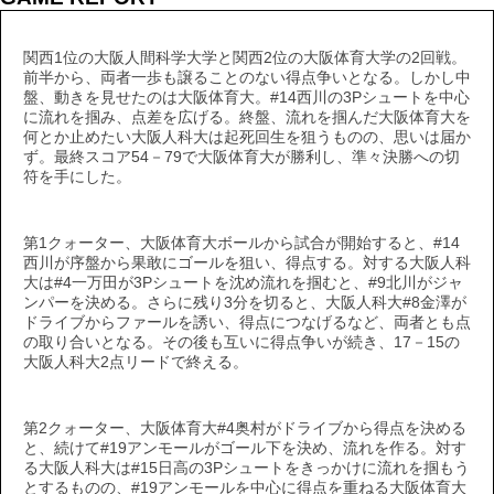
関西1位の大阪人間科学大学と関西2位の大阪体育大学の2回戦。
前半から、両者一歩も譲ることのない得点争いとなる。しかし中
盤、動きを見せたのは大阪体育大。#14西川の3Pシュートを中心
に流れを掴み、点差を広げる。終盤、流れを掴んだ大阪体育大を
何とか止めたい大阪人科大は起死回生を狙うものの、思いは届か
ず。最終スコア54－79で大阪体育大が勝利し、準々決勝への切
符を手にした。
第1クォーター、大阪体育大ボールから試合が開始すると、#14
西川が序盤から果敢にゴールを狙い、得点する。対する大阪人科
大は#4一万田が3Pシュートを沈め流れを掴むと、#9北川がジャ
ンパーを決める。さらに残り3分を切ると、大阪人科大#8金澤が
ドライブからファールを誘い、得点につなげるなど、両者とも点
の取り合いとなる。その後も互いに得点争いが続き、17－15の
大阪人科大2点リードで終える。
第2クォーター、大阪体育大#4奥村がドライブから得点を決める
と、続けて#19アンモールがゴール下を決め、流れを作る。対す
る大阪人科大は#15日高の3Pシュートをきっかけに流れを掴もう
とするものの、#19アンモールを中心に得点を重ねる大阪体育大