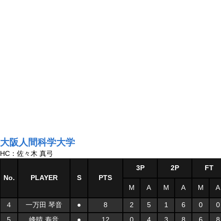
大阪人間科学大学
HC：佐々木 真弓
3P
2P
FT
No.
PLAYER
S
PTS
M
A
M
A
M
A
４
一万田 琴音
●
8
2
5
1
6
0
0
5
峰晴 寿音
●
12
0
4
3
8
6
8