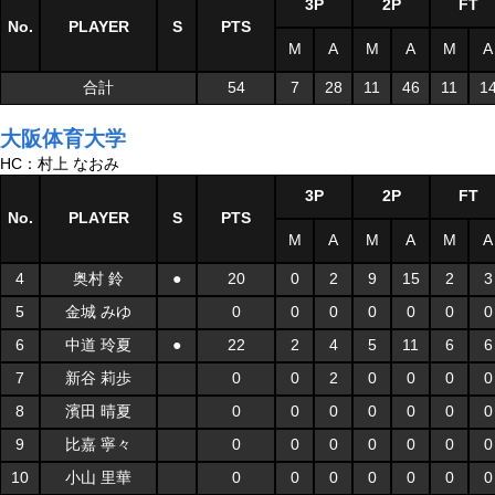
3P
2P
FT
No.
PLAYER
S
PTS
M
A
M
A
M
A
合計
54
7
28
11
46
11
1
大阪体育大学
HC：村上 なおみ
3P
2P
FT
No.
PLAYER
S
PTS
M
A
M
A
M
A
4
奥村 鈴
●
20
0
2
9
15
2
3
5
金城 みゆ
0
0
0
0
0
0
0
6
中道 玲夏
●
22
2
4
5
11
6
6
7
新谷 莉歩
0
0
2
0
0
0
0
8
濱田 晴夏
0
0
0
0
0
0
0
9
比嘉 寧々
0
0
0
0
0
0
0
10
小山 里華
0
0
0
0
0
0
0