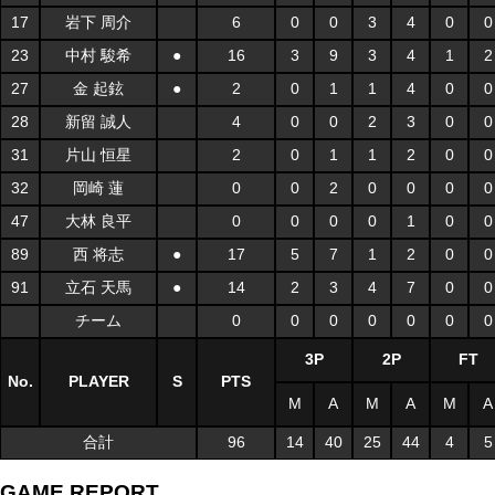
17
岩下 周介
6
0
0
3
4
0
0
23
中村 駿希
●
16
3
9
3
4
1
2
27
金 起鉉
●
2
0
1
1
4
0
0
28
新留 誠人
4
0
0
2
3
0
0
31
片山 恒星
2
0
1
1
2
0
0
32
岡崎 蓮
0
0
2
0
0
0
0
47
大林 良平
0
0
0
0
1
0
0
89
西 将志
●
17
5
7
1
2
0
0
91
立石 天馬
●
14
2
3
4
7
0
0
チーム
0
0
0
0
0
0
0
3P
2P
FT
No.
PLAYER
S
PTS
M
A
M
A
M
A
合計
96
14
40
25
44
4
5
GAME REPORT