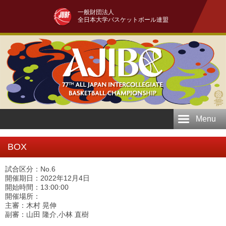
一般財団法人
全日本大学バスケットボール連盟
Menu
BOX
試合区分：No.6
開催期日：2022年12月4日
開始時間：13:00:00
開催場所：
主審：木村 晃伸
副審：山田 隆介,小林 直樹