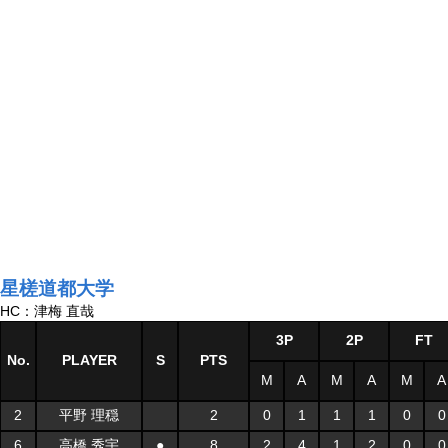
星槎道都大学
HC：津梅 直哉
3P
2P
FT
No.
PLAYER
S
PTS
M
A
M
A
M
A
2
平野 理穏
2
0
1
1
1
0
0
6
高橋 秀宇
●
8
2
4
1
2
0
0