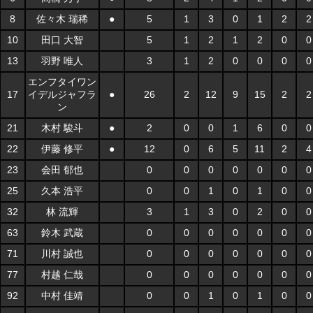
8
佐々木 瑞稀
●
5
1
3
0
1
2
2
10
田口 大智
5
1
2
1
2
0
0
13
羽野 唯人
3
1
2
0
0
0
0
エンフタイワン
17
イデルジャフラ
●
26
2
12
9
15
2
2
ン
21
木村 駿斗
●
2
0
0
1
6
0
0
22
伊藤 修平
●
12
0
6
5
11
2
4
23
会田 郁也
0
0
0
0
0
0
0
25
久本 浩平
0
0
1
0
1
0
0
32
林 流輝
3
1
3
0
2
0
0
63
鈴木 武蔵
0
0
0
0
0
0
0
71
川村 誠也
0
0
0
0
0
0
0
77
村越 仁哉
0
0
0
0
0
0
0
92
中村 佳靖
0
0
1
0
1
0
0