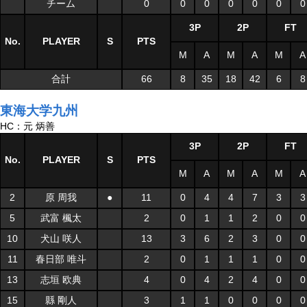
チーム
0
0
0
0
0
0
0
3P
2P
FT
No.
PLAYER
S
PTS
M
A
M
A
M
A
合計
66
8
35
18
42
6
8
東海大学九州
HC：元 炳善
3P
2P
FT
No.
PLAYER
S
PTS
M
A
M
A
M
A
2
原 周我
●
11
0
4
4
7
3
3
5
武富 楓太
2
0
1
1
2
0
0
10
犬山 咲人
13
3
6
2
3
0
0
11
春日部 唯斗
2
0
1
1
1
0
0
13
志垣 欧典
4
0
4
2
4
0
0
15
縣 剛人
3
1
1
0
0
0
0