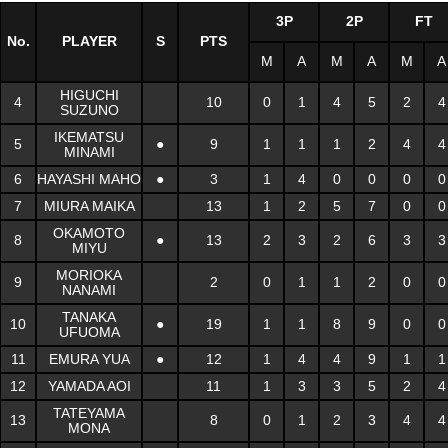
3P
2P
FT
No.
PLAYER
S
PTS
M
A
M
A
M
A
HIGUCHI
4
10
0
1
4
5
2
4
SUZUNO
IKEMATSU
5
●
9
1
1
1
2
4
4
MINAMI
6
HAYASHI MAHO
●
3
1
4
0
0
0
0
7
MIURA MAIKA
13
1
2
5
7
0
0
OKAMOTO
8
●
13
2
3
2
6
3
3
MIYU
MORIOKA
9
2
0
1
1
2
0
0
NANAMI
TANAKA
10
●
19
1
1
8
9
0
0
UFUOMA
11
EMURA YUA
●
12
1
4
4
9
1
1
12
YAMADA AOI
11
1
3
3
5
2
4
TATEYAMA
13
8
0
1
2
3
4
4
MONA