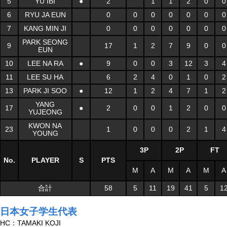
5
YU IBI
●
2
1
1
2
0
0
6
RYU JA EUN
0
0
0
0
0
0
0
7
KANG MIN JI
0
0
0
0
0
0
0
PARK SEONG
9
17
1
2
7
9
0
0
EUN
10
LEE NA RA
●
9
0
0
3
12
3
4
11
LEE SU HA
6
2
4
0
1
0
2
13
PARK JI SOO
●
12
1
2
4
7
1
2
YANG
17
●
2
0
0
1
2
0
0
YUJEONG
KWON NA
23
1
0
0
0
2
1
4
YOUNG
3P
2P
FT
No.
PLAYER
S
PTS
M
A
M
A
M
A
合計
58
5
11
19
41
5
1
日本女子学生代表
HC：TAMAKI KOJI