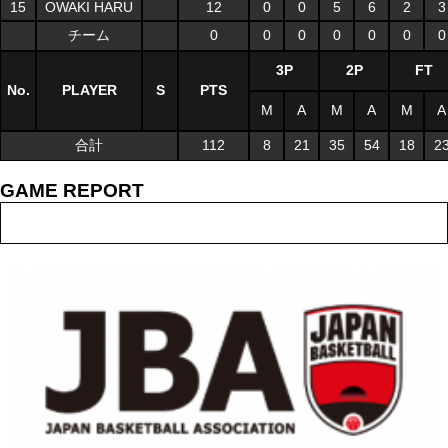
15
OWAKI HARU
12
0
0
5
6
2
3
チーム
0
0
0
0
0
0
0
3P
2P
FT
No.
PLAYER
S
PTS
M
A
M
A
M
A
合計
112
8
21
35
54
18
2
GAME REPORT