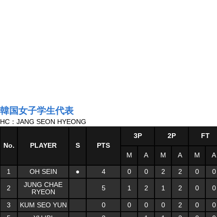
韓国女子学生代表
HC：JANG SEON HYEONG
3P
2P
FT
No.
PLAYER
S
PTS
M
A
M
A
M
A
1
OH SEIN
●
4
0
0
2
2
0
0
JUNG CHAE
2
5
1
2
1
2
0
0
RYEON
3
KUM SEO YUN
0
0
0
0
2
0
0