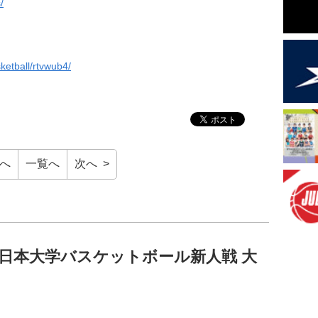
/
sketball/rtvwub4/
前へ
一覧へ
次へ >
全日本大学バスケットボール新人戦 大