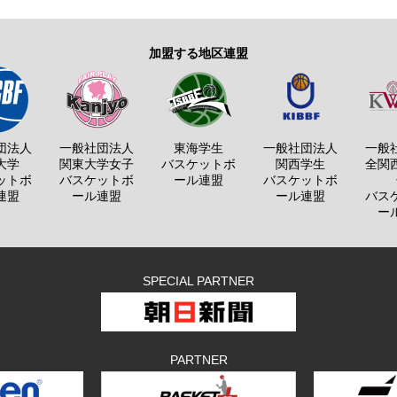
加盟する地区連盟
団法人
一般社団法人
東海学生
一般社団法人
一般
大学
関東大学女子
バスケットボ
関西学生
全関
ットボ
バスケットボ
ール連盟
バスケットボ
連盟
ール連盟
ール連盟
バス
ー
SPECIAL PARTNER
PARTNER