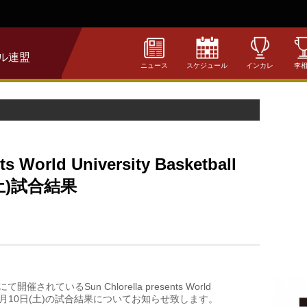
ル連盟
ニュース
スケジュール
インカレ
李
ts World University Basketball
日(土)試合結果
ているSun Chlorella presents World
ries2024の8月10日(土)の試合結果についてお知らせ致します。