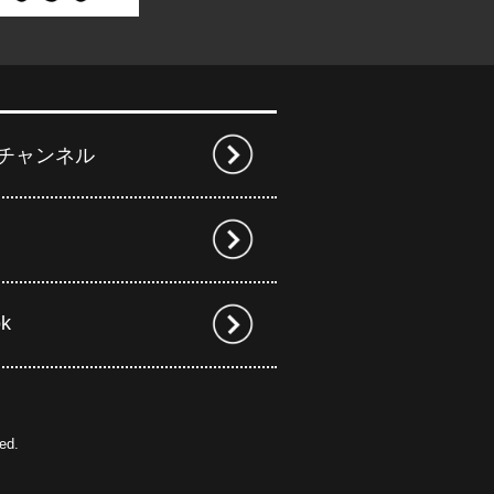
beチャンネル
ok
ed.