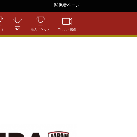
関係者ページ
相佰
3x3
新人インカレ
コラム・動画