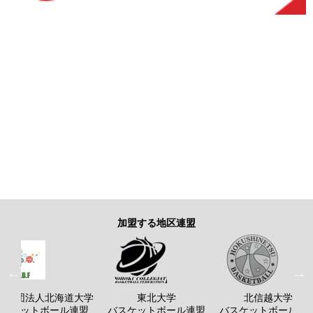
加盟する地区連盟
般社団法人北海道大学
東北大学
北信越大学
バスケットボール連盟
バスケットボール連盟
バスケットボール連