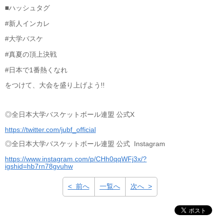
■ハッシュタグ
#新人インカレ
#大学バスケ
#真夏の頂上決戦
#日本で1番熱くなれ
をつけて、大会を盛り上げよう!!
◎全日本大学バスケットボール連盟 公式X
https://twitter.com/jubf_official
◎全日本大学バスケットボール連盟 公式 Instagram
https://www.instagram.com/p/CHh0qqWFj3x/?
igshid=hb7rn78gvuhw
< 前へ
一覧へ
次へ >