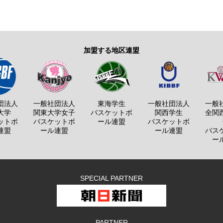
加盟する地区連盟
団法人
一般社団法人
東海学生
一般社団法人
一般
大学
関東大学女子
バスケットボ
関西学生
全関
ットボ
バスケットボ
ール連盟
バスケットボ
連盟
ール連盟
ール連盟
バス
ー
SPECIAL PARTNER
PARTNER