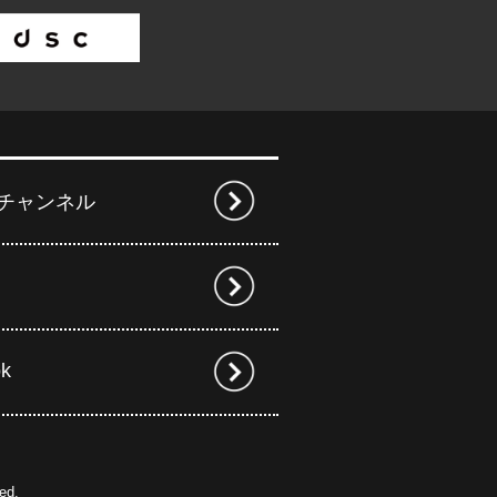
beチャンネル
ok
ed.