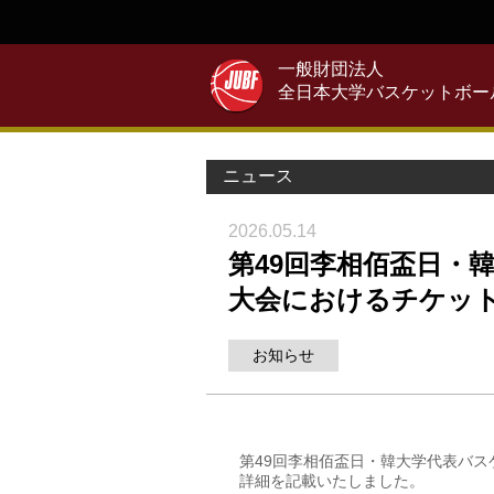
一般財団法人
全日本大学バスケットボー
ニュース
2026.05.14
第49回李相佰盃日・
大会におけるチケッ
お知らせ
第49回李相佰盃日・韓大学代表バ
詳細を記載いたしました。