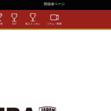
関係者ページ
相佰
3x3
新人インカレ
コラム・動画